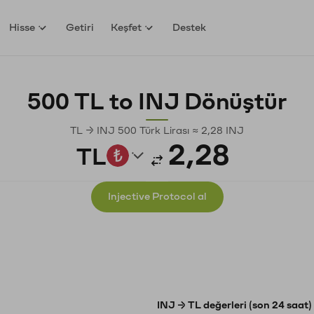
Hisse
Getiri
Keşfet
Destek
500 TL to INJ Dönüştür
TL → INJ 500 Türk Lirası ≈ 2,28 INJ
TL
Injective Protocol al
INJ → TL değerleri (son 24 saat)