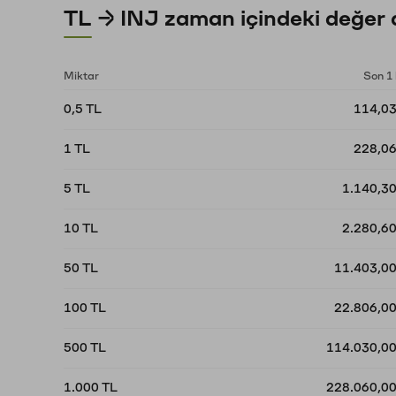
TL → INJ zaman içindeki değer 
Miktar
Son 1
0,5 TL
114,0
1 TL
228,0
5 TL
1.140,3
10 TL
2.280,6
50 TL
11.403,0
100 TL
22.806,0
500 TL
114.030,0
1.000 TL
228.060,0