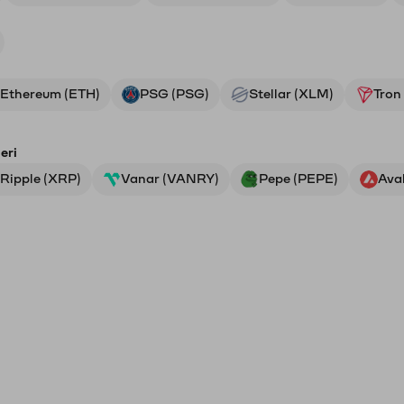
Ethereum (ETH)
PSG (PSG)
Stellar (XLM)
Tron
eri
Ripple (XRP)
Vanar (VANRY)
Pepe (PEPE)
Ava