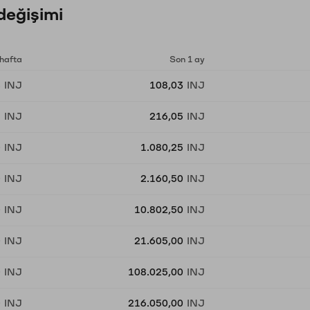
değişimi
 hafta
Son 1 ay
3
INJ
108,03
INJ
6
INJ
216,05
INJ
0
INJ
1.080,25
INJ
0
INJ
2.160,50
INJ
0
INJ
10.802,50
INJ
0
INJ
21.605,00
INJ
0
INJ
108.025,00
INJ
0
INJ
216.050,00
INJ