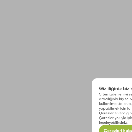
Gizliliğiniz biz
Sitemizden en iyi şe
aracılığıyla kişisel
kullanılmakta olup, 
yapabilmek için fark
Çerezlerle verdiğin
Çerezler yoluyla işl
inceleyebilirsiniz.
Çerezleri kabu