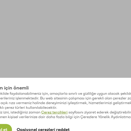
im için önemli
kilde faydalanabilmeniz için, amaçlarla sınırlı ve gizliliğe uygun olacak şekild
 verileriniz işlenmektedir. Bu web sitesinin çalışması için gerekli olan çerezler 
açık rıza vermeniz halinde deneyiminizi iyileştirmek, hizmetlerimizi geliştirmek
lı çerez türleri kullanılabilecektir.
iz izni, istediğiniz zaman
Çerez tercihleri
sayfasını ziyaret ederek değiştirebilir
enen kişisel verilerinize dair daha fazla bilgi için Çerezlere Yönelik Aydınlatma
l et
Opsiyonel çerezleri reddet