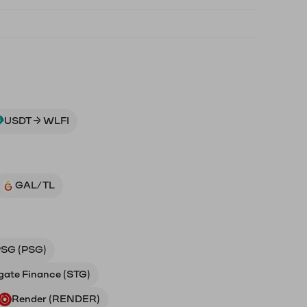
USDT → WLFI
GAL/TL
SG (PSG)
gate Finance (STG)
Render (RENDER)