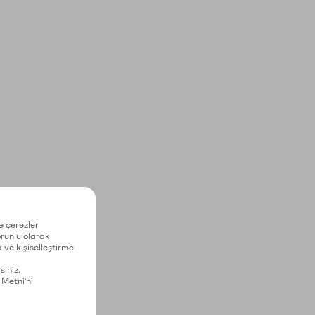
e çerezler
zorunlu olarak
 ve kişiselleştirme
siniz.
 Metni'ni