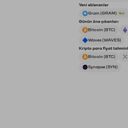
Yeni eklenenler
Gram (GRAM)
Yeni
Günün öne çıkanları
Bitcoin (BTC)
Waves (WAVES)
Kripto para fiyat tahminl
Bitcoin (BTC)
Synapse (SYN)