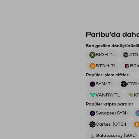
Paribu'da daha
Son gezilen dönüştürücü
BIO → TL
JTO 
BTC → TL
BJK
Popüler işlem çiftleri
SYN/TL
CTSI
VANRY/TL
K
Popüler kripto paralar
Synapse (SYN)
Cartesi (CTSI)
Galatasaray (GAL)