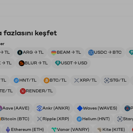
 fazlasını keşfet
ler
→ TL
ARG → TL
BEAM → TL
USDC → BTC
 → TL
BLUR → TL
USDT → USD
/TL
HNT/TL
BTC/TL
XRP/TL
STG/TL
ITE/TL
RENDER/TL
Aave (AAVE)
Ankr (ANKR)
Waves (WAVES)
P
Bitcoin (BTC)
Ripple (XRP)
Helium (HNT)
Star
Ethereum (ETH)
Vanar (VANRY)
Kite (KITE)