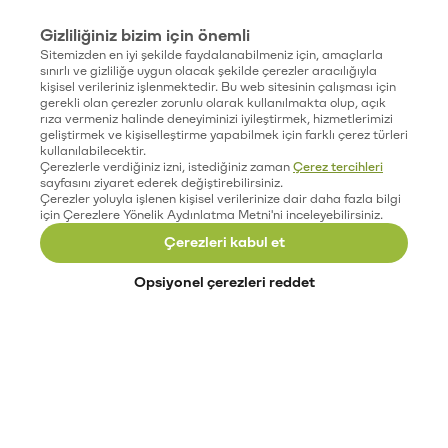
Gizliliğiniz bizim için önemli
Sitemizden en iyi şekilde faydalanabilmeniz için, amaçlarla
sınırlı ve gizliliğe uygun olacak şekilde çerezler aracılığıyla
kişisel verileriniz işlenmektedir. Bu web sitesinin çalışması için
gerekli olan çerezler zorunlu olarak kullanılmakta olup, açık
rıza vermeniz halinde deneyiminizi iyileştirmek, hizmetlerimizi
geliştirmek ve kişiselleştirme yapabilmek için farklı çerez türleri
kullanılabilecektir.
Çerezlerle verdiğiniz izni, istediğiniz zaman
Çerez tercihleri
sayfasını ziyaret ederek değiştirebilirsiniz.
Çerezler yoluyla işlenen kişisel verilerinize dair daha fazla bilgi
için Çerezlere Yönelik Aydınlatma Metni'ni inceleyebilirsiniz.
Çerezleri kabul et
Opsiyonel çerezleri reddet
Paribu’yu keşfet
Eğitimler