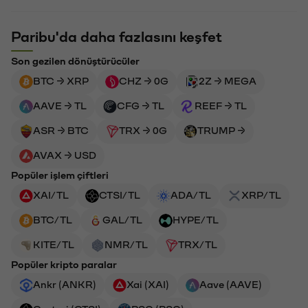
Paribu'da daha fazlasını keşfet
Son gezilen dönüştürücüler
BTC → XRP
CHZ → 0G
2Z → MEGA
AAVE → TL
CFG → TL
REEF → TL
ASR → BTC
TRX → 0G
TRUMP →
AVAX → USD
Popüler işlem çiftleri
XAI/TL
CTSI/TL
ADA/TL
XRP/TL
BTC/TL
GAL/TL
HYPE/TL
KITE/TL
NMR/TL
TRX/TL
Popüler kripto paralar
Ankr (ANKR)
Xai (XAI)
Aave (AAVE)