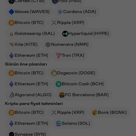
Cartesi (CTSI)
PSG (PSG)
Waves (WAVES)
Cardano (ADA)
Bitcoin (BTC)
Ripple (XRP)
Galatasaray (GAL)
Hyperliquid (HYPE)
Kite (KITE)
Numeraire (NMR)
Ethereum (ETH)
Tron (TRX)
Günün öne çıkanları
Bitcoin (BTC)
Dogecoin (DOGE)
Ethereum (ETH)
Bitcoin Cash (BCH)
Algorand (ALGO)
FC Barcelona (BAR)
Kripto para fiyat tahminleri
Bitcoin (BTC)
Ripple (XRP)
Bonk (BONK)
Ethereum (ETH)
Solana (SOL)
Synapse (SYN)