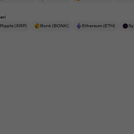
eri
Ripple (XRP)
Bonk (BONK)
Ethereum (ETH)
Sy