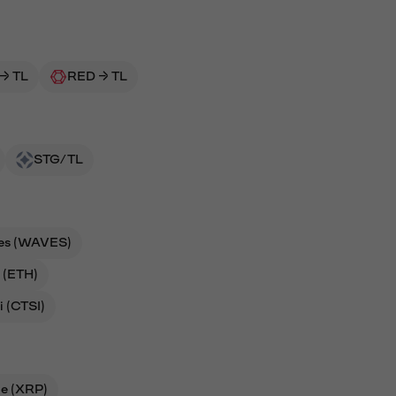
→ TL
RED → TL
STG/TL
es (WAVES)
 (ETH)
i (CTSI)
le (XRP)