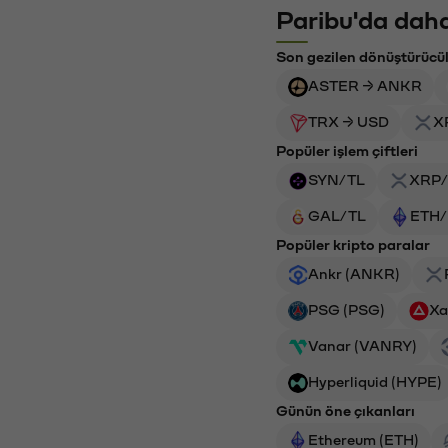
Paribu'da daha
Son gezilen dönüştürücü
ASTER → ANKR
TRX → USD
X
Popüler işlem çiftleri
SYN/TL
XRP/
GAL/TL
ETH/
Popüler kripto paralar
Ankr (ANKR)
PSG (PSG)
Xa
Vanar (VANRY)
Hyperliquid (HYPE)
Günün öne çıkanları
Ethereum (ETH)