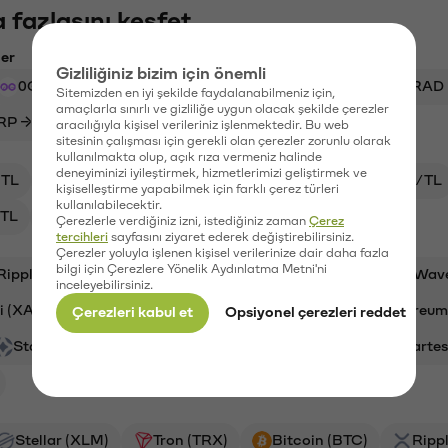
 fazlasını keşfet
ler
Gizliliğiniz bizim için önemli
0G → XRP
LINEA → ACM
BTC → USDT
RAD 
Sitemizden en iyi şekilde faydalanabilmeniz için,
amaçlarla sınırlı ve gizliliğe uygun olacak şekilde çerezler
RP → TL
PEPE → BTC
ETHFI → TL
aracılığıyla kişisel verileriniz işlenmektedir. Bu web
sitesinin çalışması için gerekli olan çerezler zorunlu olarak
kullanılmakta olup, açık rıza vermeniz halinde
deneyiminizi iyileştirmek, hizmetlerimizi geliştirmek ve
TL
XAI/TL
ADA/TL
BTC/TL
VANRY/TL
kişiselleştirme yapabilmek için farklı çerez türleri
kullanılabilecektir.
TL
CTSI/TL
Çerezlerle verdiğiniz izni, istediğiniz zaman
Çerez
tercihleri
sayfasını ziyaret ederek değiştirebilirsiniz.
Çerezler yoluyla işlenen kişisel verilerinize dair daha fazla
bilgi için Çerezlere Yönelik Aydınlatma Metni'ni
Ripple (XRP)
Aave (AAVE)
Synapse (SYN)
Wav
inceleyebilirsiniz.
i (XAI)
Cardano (ADA)
Bitcoin (BTC)
Ethereum
Çerezleri kabul et
Opsiyonel çerezleri reddet
Stargate Finance (STG)
Galatasaray (GAL)
Cartes
Stellar (XLM)
Tron (TRX)
Bitcoin (BTC)
Ripp