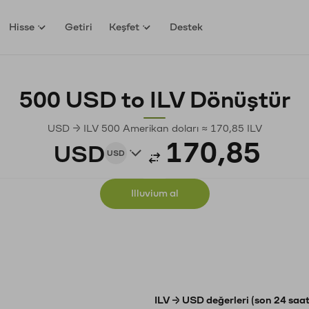
Hisse
Getiri
Keşfet
Destek
500 USD to ILV Dönüştür
USD → ILV 500 Amerikan doları ≈ 170,85 ILV
USD
USD
Illuvium al
ILV → USD değerleri (son 24 saat