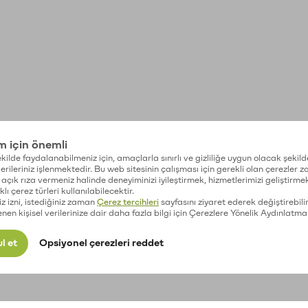
im için önemli
kilde faydalanabilmeniz için, amaçlarla sınırlı ve gizliliğe uygun olacak şekild
 verileriniz işlenmektedir. Bu web sitesinin çalışması için gerekli olan çerezler 
açık rıza vermeniz halinde deneyiminizi iyileştirmek, hizmetlerimizi geliştirmek
lı çerez türleri kullanılabilecektir.
iz izni, istediğiniz zaman
Çerez tercihleri
sayfasını ziyaret ederek değiştirebilir
enen kişisel verilerinize dair daha fazla bilgi için Çerezlere Yönelik Aydınlatma
l et
Opsiyonel çerezleri reddet