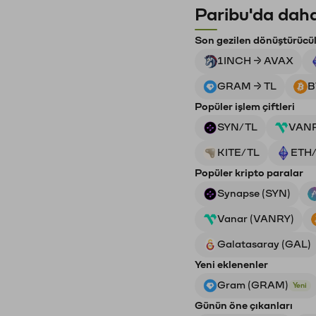
Paribu'da daha
Son gezilen dönüştürücü
1INCH → AVAX
GRAM → TL
B
Popüler işlem çiftleri
SYN/TL
VAN
KITE/TL
ETH
Popüler kripto paralar
Synapse (SYN)
Vanar (VANRY)
Galatasaray (GAL)
Yeni eklenenler
Gram (GRAM)
Yeni
Günün öne çıkanları