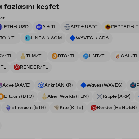
 fazlasını keşfet
ler
ETH → USD
A → TL
APT → USDT
PEPPER → T
TC → TL
LINEA → ACM
WAVES → ADA
RY/TL
TLM/TL
BTC/TL
HNT/TL
GAL/TL
/TL
RENDER/TL
Aave (AAVE)
Ankr (ANKR)
Waves (WAVES)
P
Bitcoin (BTC)
Alien Worlds (TLM)
Ripple (XRP)
Ethereum (ETH)
Kite (KITE)
Render (RENDER)