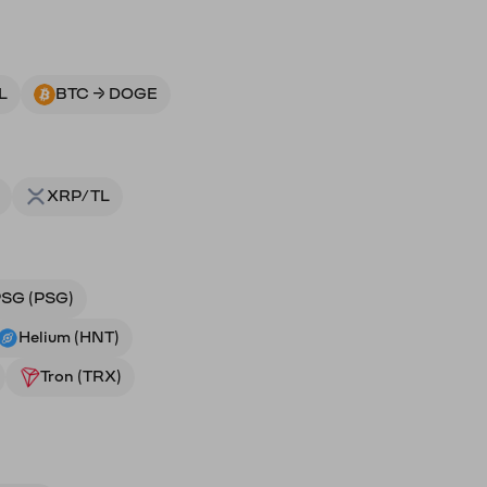
L
BTC → DOGE
XRP/TL
SG (PSG)
Helium (HNT)
Tron (TRX)