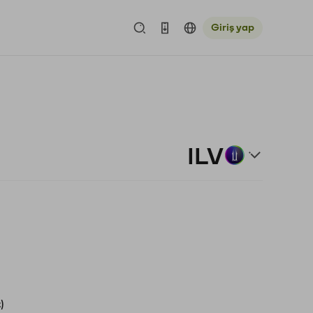
Giriş yap
ILV
)