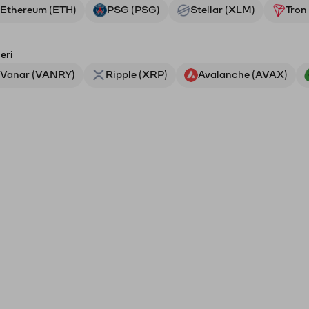
Ethereum (ETH)
PSG (PSG)
Stellar (XLM)
Tron
eri
Vanar (VANRY)
Ripple (XRP)
Avalanche (AVAX)