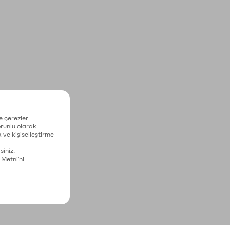
e çerezler
zorunlu olarak
 ve kişiselleştirme
siniz.
 Metni'ni