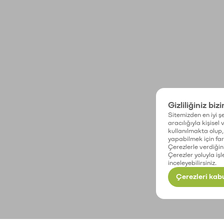
Gizliliğiniz biz
Sitemizden en iyi şe
aracılığıyla kişisel
kullanılmakta olup, 
yapabilmek için fark
Çerezlerle verdiğin
Çerezler yoluyla işl
inceleyebilirsiniz.
Çerezleri kabu