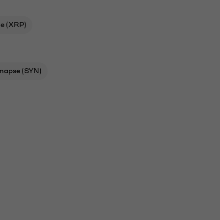
le (XRP)
napse (SYN)