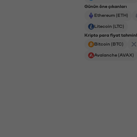
Günün öne çıkanları
Ethereum (ETH)
Litecoin (LTC)
Kripto para fiyat tahminl
Bitcoin (BTC)
Avalanche (AVAX)