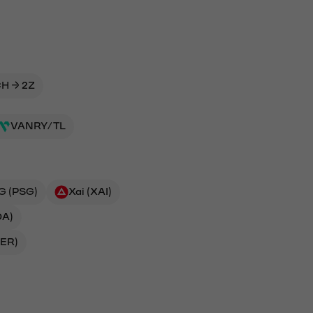
H → 2Z
VANRY/TL
G (PSG)
Xai (XAI)
DA)
DER)