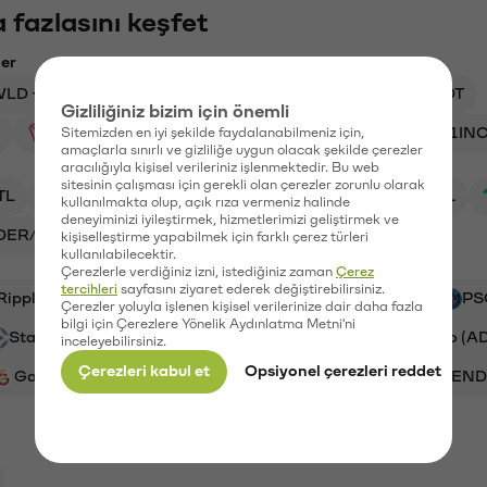
 fazlasını keşfet
ler
LD → USD
BAR → 0G
ITA → TL
STX → USDT
Gizliliğiniz bizim için önemli
TRX → USD
ACM → FB
RACA → TL
1INC
Sitemizden en iyi şekilde faydalanabilmeniz için,
amaçlarla sınırlı ve gizliliğe uygun olacak şekilde çerezler
aracılığıyla kişisel verileriniz işlenmektedir. Bu web
sitesinin çalışması için gerekli olan çerezler zorunlu olarak
TL
SYN/TL
STG/TL
ADA/TL
BTC/TL
kullanılmakta olup, açık rıza vermeniz halinde
deneyiminizi iyileştirmek, hizmetlerimizi geliştirmek ve
DER/TL
ETH/TL
kişiselleştirme yapabilmek için farklı çerez türleri
kullanılabilecektir.
Çerezlerle verdiğiniz izni, istediğiniz zaman
Çerez
tercihleri
sayfasını ziyaret ederek değiştirebilirsiniz.
Ripple (XRP)
Aave (AAVE)
Waves (WAVES)
PS
Çerezler yoluyla işlenen kişisel verilerinize dair daha fazla
bilgi için Çerezlere Yönelik Aydınlatma Metni'ni
Stargate Finance (STG)
Bitcoin (BTC)
Cardano (A
inceleyebilirsiniz.
Çerezleri kabul et
Opsiyonel çerezleri reddet
Galatasaray (GAL)
Ethereum (ETH)
Render (REN