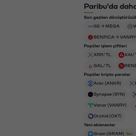
Paribu'da daha
Son gezilen dönüştürücü
0G → MEGA
W
BENFICA → VANRY
Popüler işlem çiftleri
XRP/TL
XAI/
GAL/TL
REN
Popüler kripto paralar
Ankr (ANKR)
Synapse (SYN)
Vanar (VANRY)
Orchid (OXT)
Yeni eklenenler
Gram (GRAM)
Yeni