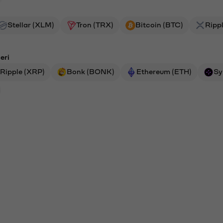
Stellar (XLM)
Tron (TRX)
Bitcoin (BTC)
Ripp
eri
Ripple (XRP)
Bonk (BONK)
Ethereum (ETH)
Sy