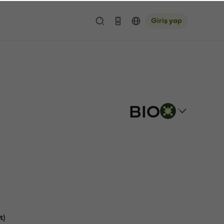
Giriş yap
BIO
t)