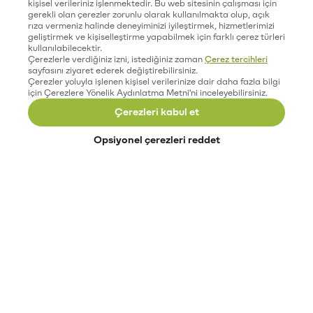
kişisel verileriniz işlenmektedir. Bu web sitesinin çalışması için
gerekli olan çerezler zorunlu olarak kullanılmakta olup, açık
rıza vermeniz halinde deneyiminizi iyileştirmek, hizmetlerimizi
geliştirmek ve kişiselleştirme yapabilmek için farklı çerez türleri
kullanılabilecektir.
Çerezlerle verdiğiniz izni, istediğiniz zaman
Çerez tercihleri
sayfasını ziyaret ederek değiştirebilirsiniz.
Çerezler yoluyla işlenen kişisel verilerinize dair daha fazla bilgi
için Çerezlere Yönelik Aydınlatma Metni'ni inceleyebilirsiniz.
Çerezleri kabul et
Opsiyonel çerezleri reddet
Paribu’yu keşfet
Eğitimler
Etkinlikler
Açık pozisyonlar
Paribu sistem durumu
API dokümantasyonu