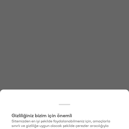
Gizliliğiniz bizim için önemli
Sitemizden en iyi şekilde faydalanabilmeniz için, amaçlarla
sınırlı ve gizliliğe uygun olacak şekilde çerezler aracılığıyla