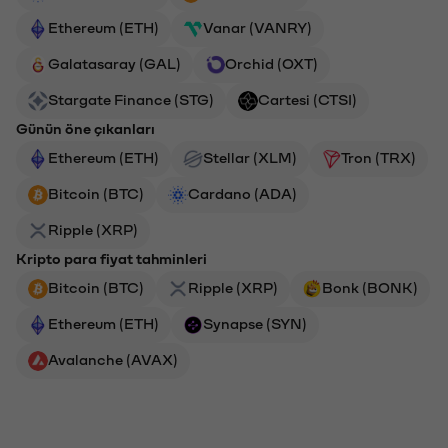
Ethereum (ETH)
Vanar (VANRY)
Galatasaray (GAL)
Orchid (OXT)
Stargate Finance (STG)
Cartesi (CTSI)
Günün öne çıkanları
Ethereum (ETH)
Stellar (XLM)
Tron (TRX)
Bitcoin (BTC)
Cardano (ADA)
Ripple (XRP)
Kripto para fiyat tahminleri
Bitcoin (BTC)
Ripple (XRP)
Bonk (BONK)
Ethereum (ETH)
Synapse (SYN)
Avalanche (AVAX)