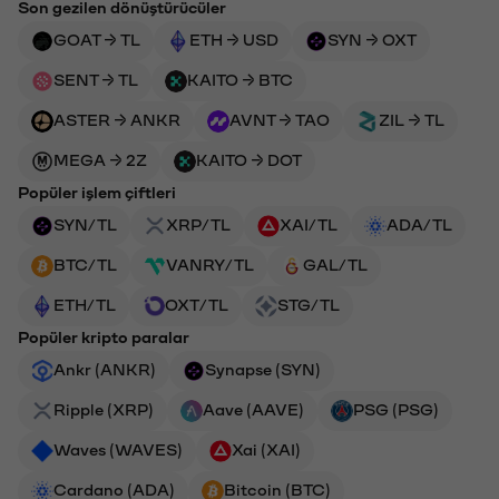
Son gezilen dönüştürücüler
GOAT → TL
ETH → USD
SYN → OXT
SENT → TL
KAITO → BTC
ASTER → ANKR
AVNT → TAO
ZIL → TL
MEGA → 2Z
KAITO → DOT
Popüler işlem çiftleri
SYN/TL
XRP/TL
XAI/TL
ADA/TL
BTC/TL
VANRY/TL
GAL/TL
ETH/TL
OXT/TL
STG/TL
Popüler kripto paralar
Ankr (ANKR)
Synapse (SYN)
Ripple (XRP)
Aave (AAVE)
PSG (PSG)
Waves (WAVES)
Xai (XAI)
Cardano (ADA)
Bitcoin (BTC)