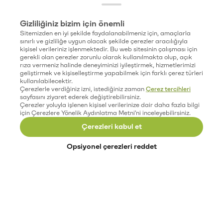
Gizliliğiniz bizim için önemli
Sitemizden en iyi şekilde faydalanabilmeniz için, amaçlarla
sınırlı ve gizliliğe uygun olacak şekilde çerezler aracılığıyla
kişisel verileriniz işlenmektedir. Bu web sitesinin çalışması için
gerekli olan çerezler zorunlu olarak kullanılmakta olup, açık
rıza vermeniz halinde deneyiminizi iyileştirmek, hizmetlerimizi
geliştirmek ve kişiselleştirme yapabilmek için farklı çerez türleri
kullanılabilecektir.
Çerezlerle verdiğiniz izni, istediğiniz zaman
Çerez tercihleri
sayfasını ziyaret ederek değiştirebilirsiniz.
Çerezler yoluyla işlenen kişisel verilerinize dair daha fazla bilgi
için Çerezlere Yönelik Aydınlatma Metni'ni inceleyebilirsiniz.
Çerezleri kabul et
Opsiyonel çerezleri reddet
Paribu’yu keşfet