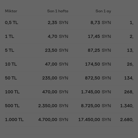
Miktar
Son 1 hafta
Son 1 ay
S
0,5 TL
2,35
SYN
8,73
SYN
1,3
1 TL
4,70
SYN
17,45
SYN
2,6
5 TL
23,50
SYN
87,25
SYN
13,4
10 TL
47,00
SYN
174,50
SYN
26,8
50 TL
235,00
SYN
872,50
SYN
134,0
100 TL
470,00
SYN
1.745,00
SYN
268,0
500 TL
2.350,00
SYN
8.725,00
SYN
1.340,0
1.000 TL
4.700,00
SYN
17.450,00
SYN
2.680,0