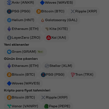
Ankr (ANKR)
Waves (WAVES)
PSG (PSG)
Bitcoin (BTC)
Ripple (XRP)
Helium (HNT)
Galatasaray (GAL)
Ethereum (ETH)
Kite (KITE)
LayerZero (ZRO)
Xai (XAI)
Yeni eklenenler
Gram (GRAM)
Yeni
Günün öne çıkanları
Ethereum (ETH)
Stellar (XLM)
Bitcoin (BTC)
PSG (PSG)
Tron (TRX)
Waves (WAVES)
Kripto para fiyat tahminleri
Bitcoin (BTC)
Ripple (XRP)
Vanar (VANRY)
Pepe (PEPE)