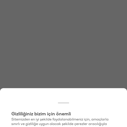
Gizliliğiniz bizim için önemli
Sitemizden en iyi şekilde faydalanabilmeniz için, amaçlarla
sınırlı ve gizliliğe uygun olacak şekilde çerezler aracılığıyla