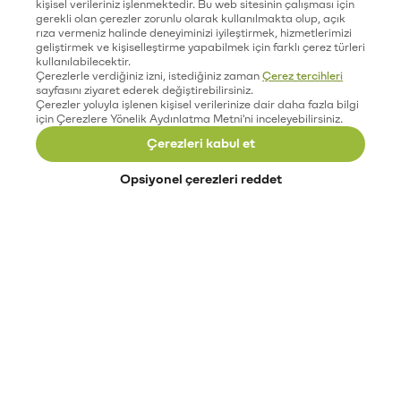
kişisel verileriniz işlenmektedir. Bu web sitesinin çalışması için
gerekli olan çerezler zorunlu olarak kullanılmakta olup, açık
rıza vermeniz halinde deneyiminizi iyileştirmek, hizmetlerimizi
geliştirmek ve kişiselleştirme yapabilmek için farklı çerez türleri
kullanılabilecektir.
Çerezlerle verdiğiniz izni, istediğiniz zaman
Çerez tercihleri
sayfasını ziyaret ederek değiştirebilirsiniz.
Çerezler yoluyla işlenen kişisel verilerinize dair daha fazla bilgi
için Çerezlere Yönelik Aydınlatma Metni'ni inceleyebilirsiniz.
Çerezleri kabul et
Opsiyonel çerezleri reddet
Paribu’yu keşfet
Eğitimler
Etkinlikler
Açık pozisyonlar
Paribu sistem durumu
API dokümantasyonu