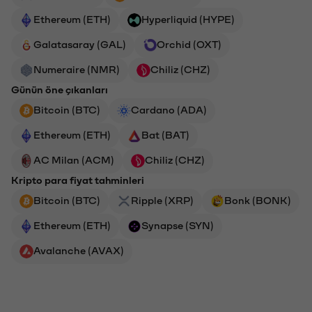
Ethereum (ETH)
Hyperliquid (HYPE)
Galatasaray (GAL)
Orchid (OXT)
Numeraire (NMR)
Chiliz (CHZ)
Günün öne çıkanları
Bitcoin (BTC)
Cardano (ADA)
Ethereum (ETH)
Bat (BAT)
AC Milan (ACM)
Chiliz (CHZ)
Kripto para fiyat tahminleri
Bitcoin (BTC)
Ripple (XRP)
Bonk (BONK)
Ethereum (ETH)
Synapse (SYN)
Avalanche (AVAX)