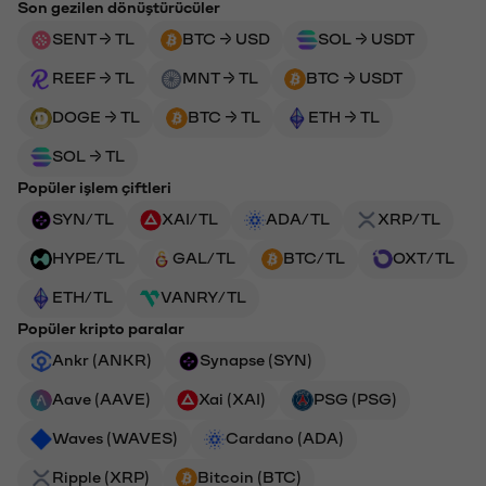
Son gezilen dönüştürücüler
SENT → TL
BTC → USD
SOL → USDT
REEF → TL
MNT → TL
BTC → USDT
DOGE → TL
BTC → TL
ETH → TL
SOL → TL
Popüler işlem çiftleri
SYN/TL
XAI/TL
ADA/TL
XRP/TL
HYPE/TL
GAL/TL
BTC/TL
OXT/TL
ETH/TL
VANRY/TL
Popüler kripto paralar
Ankr (ANKR)
Synapse (SYN)
Aave (AAVE)
Xai (XAI)
PSG (PSG)
Waves (WAVES)
Cardano (ADA)
Ripple (XRP)
Bitcoin (BTC)