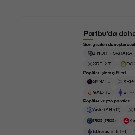
Paribu'da daha
Son gezilen dönüştürücü
1INCH → SAHARA
XRP → TL
DO
Popüler işlem çiftleri
SYN/TL
XRP/
GAL/TL
ETH/
Popüler kripto paralar
Ankr (ANKR)
PSG (PSG)
Xa
Ethereum (ETH)