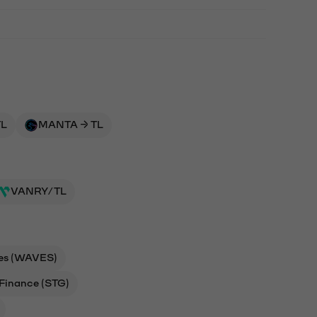
TL
MANTA → TL
VANRY/TL
es (WAVES)
Finance (STG)