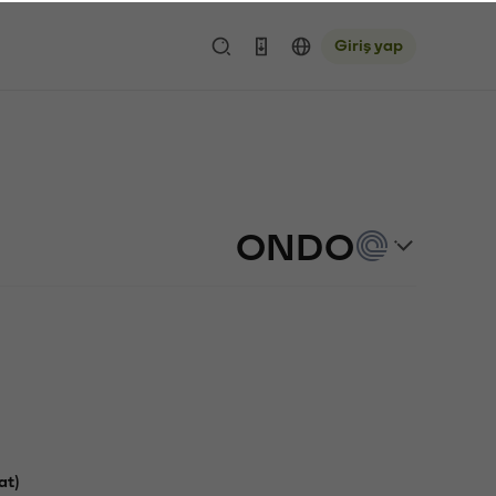
Giriş yap
ONDO
at)