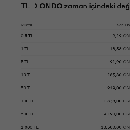
TL → ONDO zaman içindeki değe
Miktar
Son 1 h
0,5 TL
9,19
ON
1 TL
18,38
ON
5 TL
91,90
ON
10 TL
183,80
ON
50 TL
919,00
ON
100 TL
1.838,00
ON
500 TL
9.190,00
ON
1.000 TL
18.380,00
ON