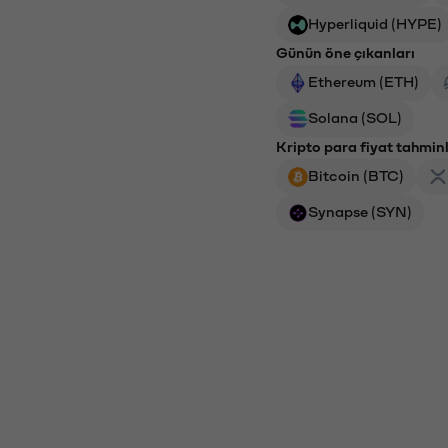
Hyperliquid (HYPE)
Günün öne çıkanları
Ethereum (ETH)
Solana (SOL)
Kripto para fiyat tahminl
Bitcoin (BTC)
Synapse (SYN)