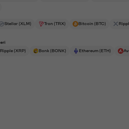
Stellar (XLM)
Tron (TRX)
Bitcoin (BTC)
Ripp
eri
Ripple (XRP)
Bonk (BONK)
Ethereum (ETH)
Av