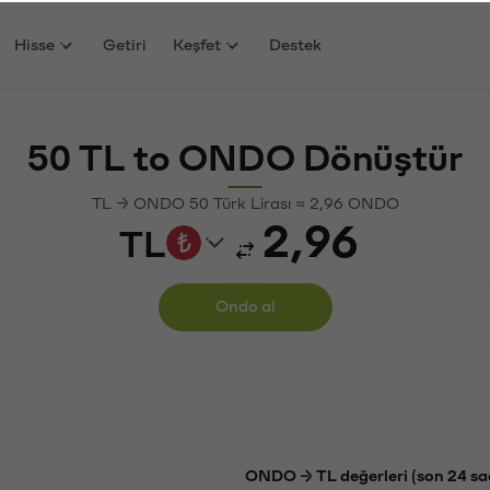
Hisse
Getiri
Keşfet
Destek
50 TL to ONDO Dönüştür
TL → ONDO 50 Türk Lirası ≈ 2,96 ONDO
TL
Ondo al
ONDO → TL değerleri (son 24 sa