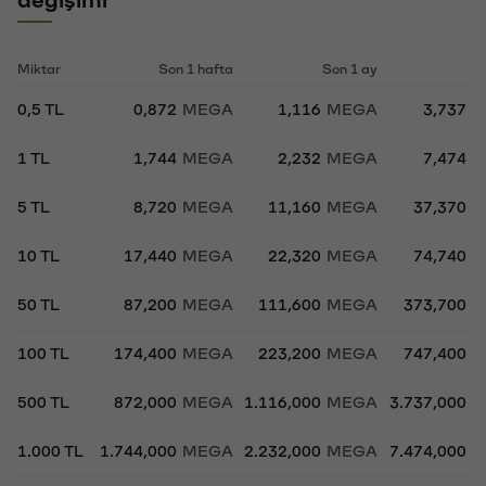
Miktar
Son 1 hafta
Son 1 ay
So
0,5 TL
0,872
MEGA
1,116
MEGA
3,737
M
1 TL
1,744
MEGA
2,232
MEGA
7,474
M
5 TL
8,720
MEGA
11,160
MEGA
37,370
M
10 TL
17,440
MEGA
22,320
MEGA
74,740
M
50 TL
87,200
MEGA
111,600
MEGA
373,700
M
100 TL
174,400
MEGA
223,200
MEGA
747,400
M
500 TL
872,000
MEGA
1.116,000
MEGA
3.737,000
M
1.000 TL
1.744,000
MEGA
2.232,000
MEGA
7.474,000
M