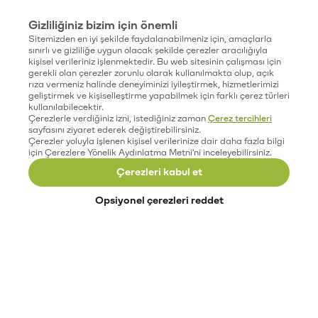
Gizliliğiniz bizim için önemli
Sitemizden en iyi şekilde faydalanabilmeniz için, amaçlarla
sınırlı ve gizliliğe uygun olacak şekilde çerezler aracılığıyla
kişisel verileriniz işlenmektedir. Bu web sitesinin çalışması için
gerekli olan çerezler zorunlu olarak kullanılmakta olup, açık
rıza vermeniz halinde deneyiminizi iyileştirmek, hizmetlerimizi
geliştirmek ve kişiselleştirme yapabilmek için farklı çerez türleri
kullanılabilecektir.
Çerezlerle verdiğiniz izni, istediğiniz zaman
Çerez tercihleri
sayfasını ziyaret ederek değiştirebilirsiniz.
Çerezler yoluyla işlenen kişisel verilerinize dair daha fazla bilgi
için Çerezlere Yönelik Aydınlatma Metni'ni inceleyebilirsiniz.
Çerezleri kabul et
Opsiyonel çerezleri reddet
Paribu’yu keşfet
Eğitimler