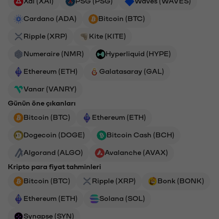
Xai (XAI)
PSG (PSG)
Waves (WAVES)
Cardano (ADA)
Bitcoin (BTC)
Ripple (XRP)
Kite (KITE)
Numeraire (NMR)
Hyperliquid (HYPE)
Ethereum (ETH)
Galatasaray (GAL)
Vanar (VANRY)
Günün öne çıkanları
Bitcoin (BTC)
Ethereum (ETH)
Dogecoin (DOGE)
Bitcoin Cash (BCH)
Algorand (ALGO)
Avalanche (AVAX)
Kripto para fiyat tahminleri
Bitcoin (BTC)
Ripple (XRP)
Bonk (BONK)
Ethereum (ETH)
Solana (SOL)
Synapse (SYN)