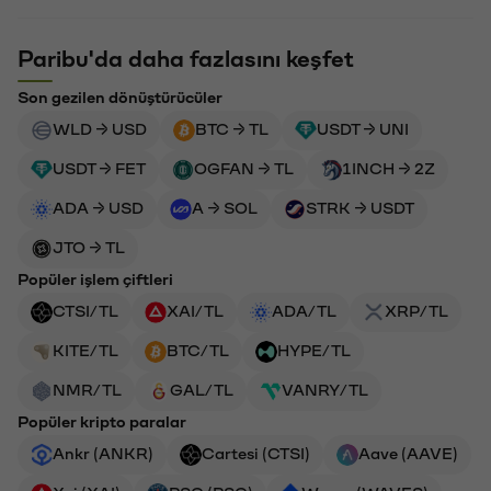
Paribu'da daha fazlasını keşfet
Son gezilen dönüştürücüler
WLD → USD
BTC → TL
USDT → UNI
USDT → FET
OGFAN → TL
1INCH → 2Z
ADA → USD
A → SOL
STRK → USDT
JTO → TL
Popüler işlem çiftleri
CTSI/TL
XAI/TL
ADA/TL
XRP/TL
KITE/TL
BTC/TL
HYPE/TL
NMR/TL
GAL/TL
VANRY/TL
Popüler kripto paralar
Ankr (ANKR)
Cartesi (CTSI)
Aave (AAVE)