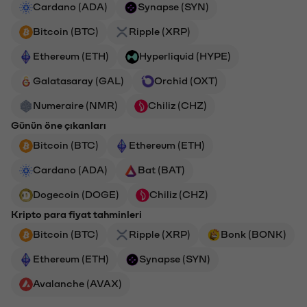
Cardano (ADA)
Synapse (SYN)
Bitcoin (BTC)
Ripple (XRP)
Ethereum (ETH)
Hyperliquid (HYPE)
Galatasaray (GAL)
Orchid (OXT)
Numeraire (NMR)
Chiliz (CHZ)
Günün öne çıkanları
Bitcoin (BTC)
Ethereum (ETH)
Cardano (ADA)
Bat (BAT)
Dogecoin (DOGE)
Chiliz (CHZ)
Kripto para fiyat tahminleri
Bitcoin (BTC)
Ripple (XRP)
Bonk (BONK)
Ethereum (ETH)
Synapse (SYN)
Avalanche (AVAX)