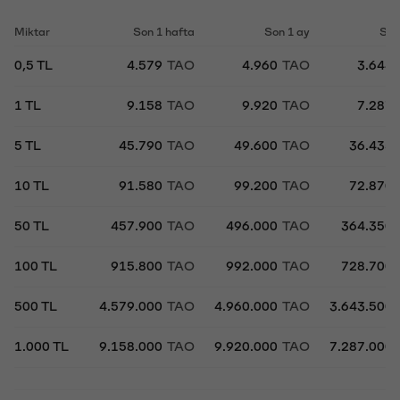
Miktar
Son 1 hafta
Son 1 ay
Son
0,5 TL
4.579
TAO
4.960
TAO
3.644
1 TL
9.158
TAO
9.920
TAO
7.287
5 TL
45.790
TAO
49.600
TAO
36.435
10 TL
91.580
TAO
99.200
TAO
72.870
50 TL
457.900
TAO
496.000
TAO
364.350
100 TL
915.800
TAO
992.000
TAO
728.700
500 TL
4.579.000
TAO
4.960.000
TAO
3.643.500
1.000 TL
9.158.000
TAO
9.920.000
TAO
7.287.000