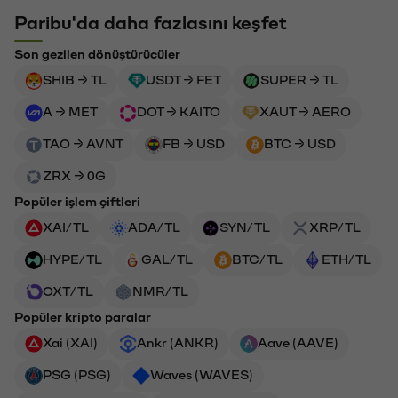
Paribu'da daha fazlasını keşfet
Son gezilen dönüştürücüler
SHIB → TL
USDT → FET
SUPER → TL
A → MET
DOT → KAITO
XAUT → AERO
TAO → AVNT
FB → USD
BTC → USD
ZRX → 0G
Popüler işlem çiftleri
XAI/TL
ADA/TL
SYN/TL
XRP/TL
HYPE/TL
GAL/TL
BTC/TL
ETH/TL
OXT/TL
NMR/TL
Popüler kripto paralar
Xai (XAI)
Ankr (ANKR)
Aave (AAVE)
PSG (PSG)
Waves (WAVES)