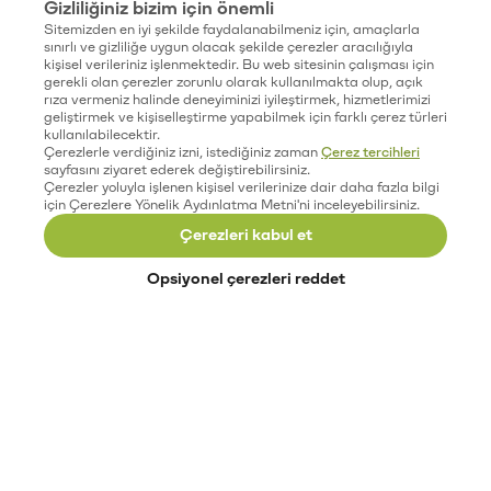
Gizliliğiniz bizim için önemli
Sitemizden en iyi şekilde faydalanabilmeniz için, amaçlarla
sınırlı ve gizliliğe uygun olacak şekilde çerezler aracılığıyla
kişisel verileriniz işlenmektedir. Bu web sitesinin çalışması için
gerekli olan çerezler zorunlu olarak kullanılmakta olup, açık
rıza vermeniz halinde deneyiminizi iyileştirmek, hizmetlerimizi
geliştirmek ve kişiselleştirme yapabilmek için farklı çerez türleri
kullanılabilecektir.
Çerezlerle verdiğiniz izni, istediğiniz zaman
Çerez tercihleri
sayfasını ziyaret ederek değiştirebilirsiniz.
Çerezler yoluyla işlenen kişisel verilerinize dair daha fazla bilgi
için Çerezlere Yönelik Aydınlatma Metni'ni inceleyebilirsiniz.
Çerezleri kabul et
Opsiyonel çerezleri reddet
Paribu’yu keşfet
Eğitimler
Etkinlikler