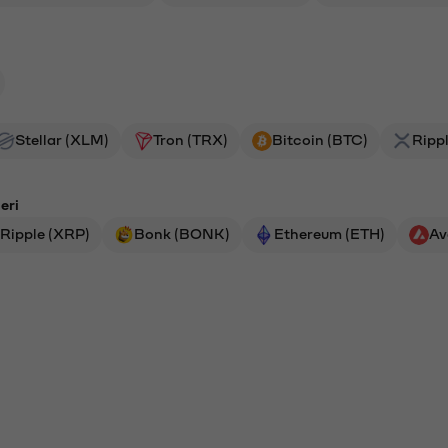
Stellar (XLM)
Tron (TRX)
Bitcoin (BTC)
Ripp
eri
Ripple (XRP)
Bonk (BONK)
Ethereum (ETH)
Av