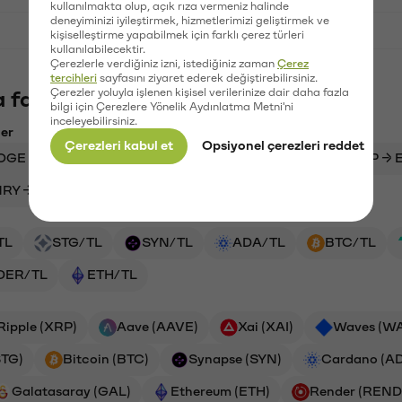
kullanılmakta olup, açık rıza vermeniz halinde
deneyiminizi iyileştirmek, hizmetlerimizi geliştirmek ve
kişiselleştirme yapabilmek için farklı çerez türleri
kullanılabilecektir.
Çerezlerle verdiğiniz izni, istediğiniz zaman
Çerez
tercihleri
sayfasını ziyaret ederek değiştirebilirsiniz.
Çerezler yoluyla işlenen kişisel verilerinize dair daha fazla
 fazlasını keşfet
bilgi için Çerezlere Yönelik Aydınlatma Metni'ni
inceleyebilirsiniz.
ler
Çerezleri kabul et
Opsiyonel çerezleri reddet
OGE → USD
1INCH → BTC
XRP → USD
XRP → 
RY → BENFICA
BTTC → TRX
ADA → USD
TL
STG/TL
SYN/TL
ADA/TL
BTC/TL
DER/TL
ETH/TL
Ripple (XRP)
Aave (AAVE)
Xai (XAI)
Waves (W
STG)
Bitcoin (BTC)
Synapse (SYN)
Cardano (A
Galatasaray (GAL)
Ethereum (ETH)
Render (REN