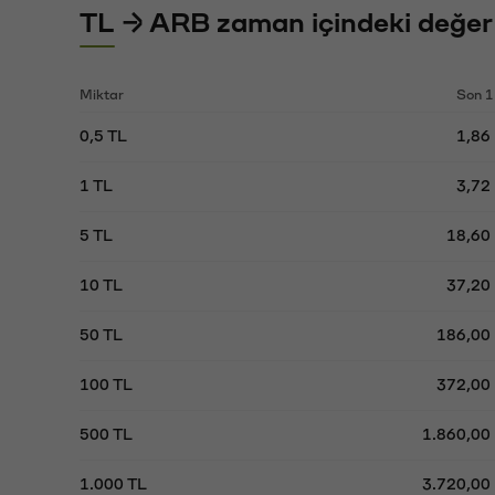
TL → ARB zaman içindeki değer
Miktar
Son 1
0,5 TL
1,86
1 TL
3,72
5 TL
18,60
10 TL
37,20
50 TL
186,00
100 TL
372,00
500 TL
1.860,00
1.000 TL
3.720,00