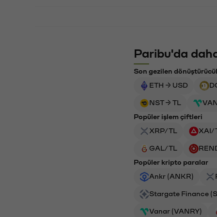
Paribu'da daha
Son gezilen dönüştürücü
ETH → USD
D
NST → TL
VAN
Popüler işlem çiftleri
XRP/TL
XAI/
GAL/TL
REN
Popüler kripto paralar
Ankr (ANKR)
Stargate Finance (
Vanar (VANRY)