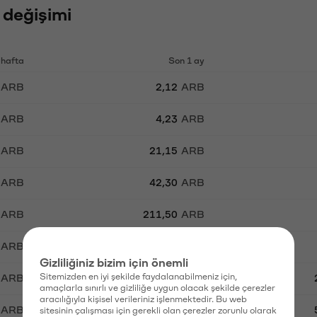
 değişimi
 hafta
Son 1 ay
ARB
2,12
ARB
ARB
4,23
ARB
ARB
21,15
ARB
ARB
42,30
ARB
ARB
211,50
ARB
ARB
423,00
ARB
Gizliliğiniz bizim için önemli
Sitemizden en iyi şekilde faydalanabilmeniz için,
ARB
2.115,00
ARB
amaçlarla sınırlı ve gizliliğe uygun olacak şekilde çerezler
aracılığıyla kişisel verileriniz işlenmektedir. Bu web
ARB
4.230,00
ARB
sitesinin çalışması için gerekli olan çerezler zorunlu olarak