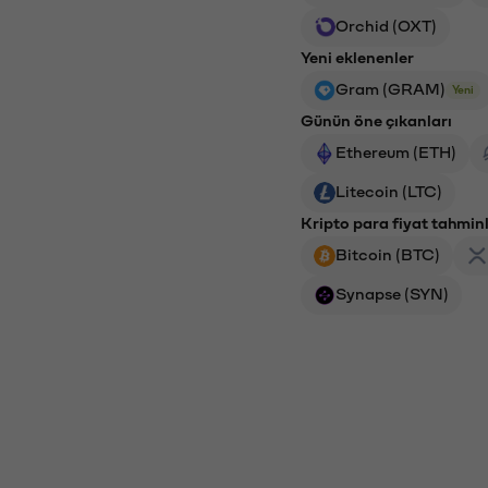
Orchid (OXT)
Yeni eklenenler
Gram (GRAM)
Yeni
Günün öne çıkanları
Ethereum (ETH)
Litecoin (LTC)
Kripto para fiyat tahminl
Bitcoin (BTC)
Synapse (SYN)