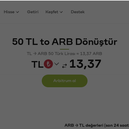
Hisse
Getiri
Keşfet
Destek
50 TL to ARB Dönüştür
TL → ARB 50 Türk Lirası ≈ 13,37 ARB
TL
Arbitrum al
ARB → TL değerleri (son 24 saat