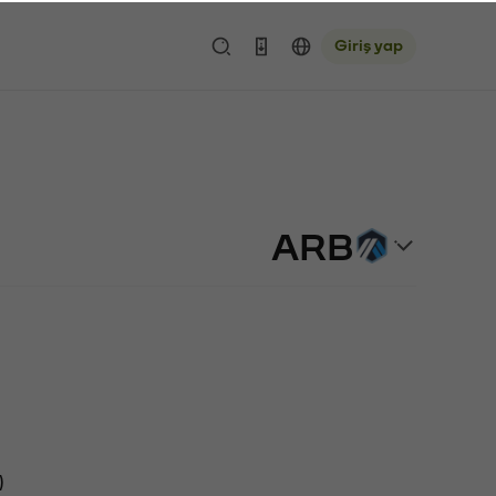
Giriş yap
ARB
)