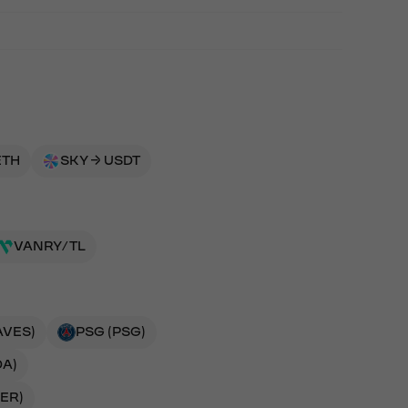
ETH
SKY → USDT
VANRY/TL
AVES)
PSG (PSG)
DA)
DER)