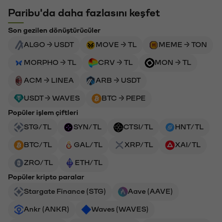
Paribu'da daha fazlasını keşfet
Son gezilen dönüştürücüler
ALGO → USDT
MOVE → TL
MEME → TON
MORPHO → TL
CRV → TL
MON → TL
ACM → LINEA
ARB → USDT
USDT → WAVES
BTC → PEPE
Popüler işlem çiftleri
STG/TL
SYN/TL
CTSI/TL
HNT/TL
BTC/TL
GAL/TL
XRP/TL
XAI/TL
ZRO/TL
ETH/TL
Popüler kripto paralar
Stargate Finance (STG)
Aave (AAVE)
Ankr (ANKR)
Waves (WAVES)