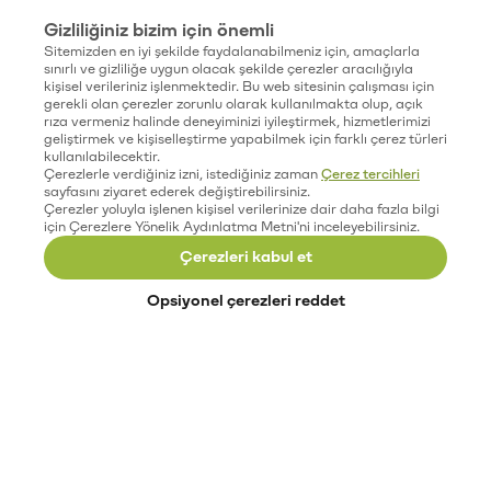
Gizliliğiniz bizim için önemli
Sitemizden en iyi şekilde faydalanabilmeniz için, amaçlarla
sınırlı ve gizliliğe uygun olacak şekilde çerezler aracılığıyla
kişisel verileriniz işlenmektedir. Bu web sitesinin çalışması için
gerekli olan çerezler zorunlu olarak kullanılmakta olup, açık
rıza vermeniz halinde deneyiminizi iyileştirmek, hizmetlerimizi
geliştirmek ve kişiselleştirme yapabilmek için farklı çerez türleri
kullanılabilecektir.
Çerezlerle verdiğiniz izni, istediğiniz zaman
Çerez tercihleri
sayfasını ziyaret ederek değiştirebilirsiniz.
Çerezler yoluyla işlenen kişisel verilerinize dair daha fazla bilgi
için Çerezlere Yönelik Aydınlatma Metni'ni inceleyebilirsiniz.
Çerezleri kabul et
Opsiyonel çerezleri reddet
Paribu’yu keşfet
Eğitimler