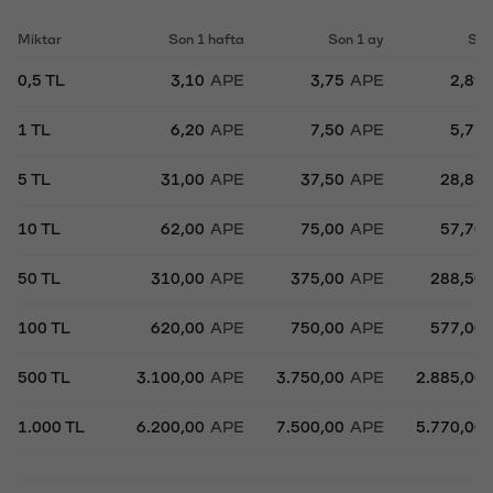
Miktar
Son 1 hafta
Son 1 ay
Son
0,5 TL
3,10
APE
3,75
APE
2,89
1 TL
6,20
APE
7,50
APE
5,77
5 TL
31,00
APE
37,50
APE
28,85
10 TL
62,00
APE
75,00
APE
57,70
50 TL
310,00
APE
375,00
APE
288,50
100 TL
620,00
APE
750,00
APE
577,00
500 TL
3.100,00
APE
3.750,00
APE
2.885,00
1.000 TL
6.200,00
APE
7.500,00
APE
5.770,00