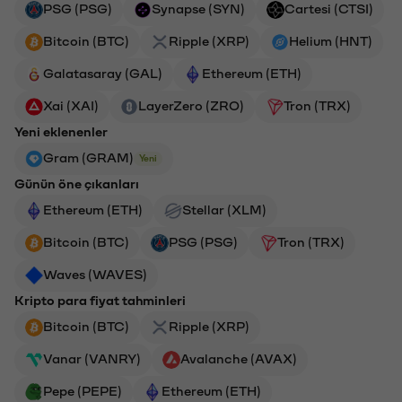
PSG (PSG)
Synapse (SYN)
Cartesi (CTSI)
Bitcoin (BTC)
Ripple (XRP)
Helium (HNT)
Galatasaray (GAL)
Ethereum (ETH)
Xai (XAI)
LayerZero (ZRO)
Tron (TRX)
Yeni eklenenler
Gram (GRAM)
Yeni
Günün öne çıkanları
Ethereum (ETH)
Stellar (XLM)
Bitcoin (BTC)
PSG (PSG)
Tron (TRX)
Waves (WAVES)
Kripto para fiyat tahminleri
Bitcoin (BTC)
Ripple (XRP)
Vanar (VANRY)
Avalanche (AVAX)
Pepe (PEPE)
Ethereum (ETH)