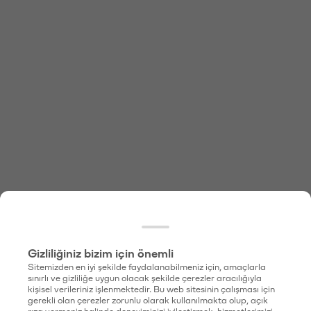
Gizliliğiniz bizim için önemli
Sitemizden en iyi şekilde faydalanabilmeniz için, amaçlarla
sınırlı ve gizliliğe uygun olacak şekilde çerezler aracılığıyla
kişisel verileriniz işlenmektedir. Bu web sitesinin çalışması için
gerekli olan çerezler zorunlu olarak kullanılmakta olup, açık
rıza vermeniz halinde deneyiminizi iyileştirmek, hizmetlerimizi