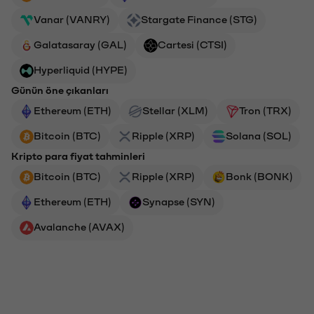
Vanar (VANRY)
Stargate Finance (STG)
Galatasaray (GAL)
Cartesi (CTSI)
Hyperliquid (HYPE)
Günün öne çıkanları
Ethereum (ETH)
Stellar (XLM)
Tron (TRX)
Bitcoin (BTC)
Ripple (XRP)
Solana (SOL)
Kripto para fiyat tahminleri
Bitcoin (BTC)
Ripple (XRP)
Bonk (BONK)
Ethereum (ETH)
Synapse (SYN)
Avalanche (AVAX)