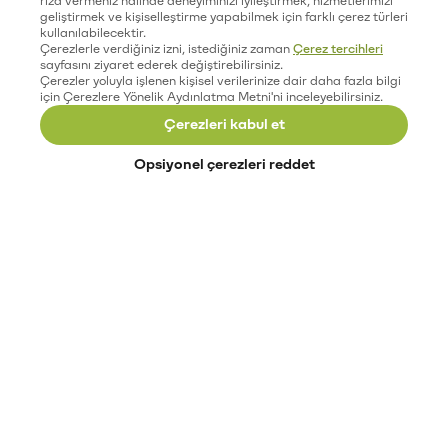
geliştirmek ve kişiselleştirme yapabilmek için farklı çerez türleri
kullanılabilecektir.
Çerezlerle verdiğiniz izni, istediğiniz zaman
Çerez tercihleri
sayfasını ziyaret ederek değiştirebilirsiniz.
Çerezler yoluyla işlenen kişisel verilerinize dair daha fazla bilgi
için Çerezlere Yönelik Aydınlatma Metni'ni inceleyebilirsiniz.
Çerezleri kabul et
Opsiyonel çerezleri reddet
Paribu’yu keşfet
Eğitimler
Etkinlikler
Açık pozisyonlar
Paribu sistem durumu
API dokümantasyonu
Paribu rehberi