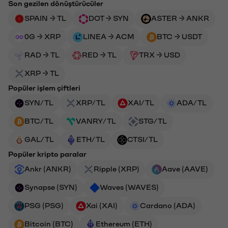
Son gezilen dönüştürücüler
SPAIN → TL
DOT → SYN
ASTER → ANKR
0G → XRP
LINEA → ACM
BTC → USDT
RAD → TL
RED → TL
TRX → USD
XRP → TL
Popüler işlem çiftleri
SYN/TL
XRP/TL
XAI/TL
ADA/TL
BTC/TL
VANRY/TL
STG/TL
GAL/TL
ETH/TL
CTSI/TL
Popüler kripto paralar
Ankr (ANKR)
Ripple (XRP)
Aave (AAVE)
Synapse (SYN)
Waves (WAVES)
PSG (PSG)
Xai (XAI)
Cardano (ADA)
Bitcoin (BTC)
Ethereum (ETH)