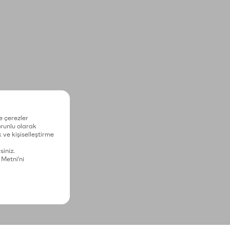
e çerezler
zorunlu olarak
 ve kişiselleştirme
siniz.
 Metni'ni