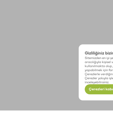
Gizliliğiniz biz
Sitemizden en iyi şe
aracılığıyla kişisel
kullanılmakta olup, 
yapabilmek için fark
Çerezlerle verdiğin
Çerezler yoluyla işl
inceleyebilirsiniz.
Çerezleri kabu