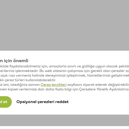
im için önemli
kilde faydalanabilmeniz için, amaçlarla sınırlı ve gizliliğe uygun olacak şekild
 verileriniz işlenmektedir. Bu web sitesinin çalışması için gerekli olan çerezler 
açık rıza vermeniz halinde deneyiminizi iyileştirmek, hizmetlerimizi geliştirmek
lı çerez türleri kullanılabilecektir.
iz izni, istediğiniz zaman
Çerez tercihleri
sayfasını ziyaret ederek değiştirebilir
enen kişisel verilerinize dair daha fazla bilgi için Çerezlere Yönelik Aydınlatma
l et
Opsiyonel çerezleri reddet