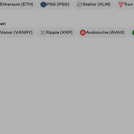
Ethereum (ETH)
PSG (PSG)
Stellar (XLM)
Tron
eri
Vanar (VANRY)
Ripple (XRP)
Avalanche (AVAX)