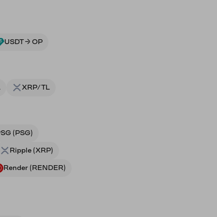
USDT → OP
L
XRP/TL
SG (PSG)
Ripple (XRP)
Render (RENDER)