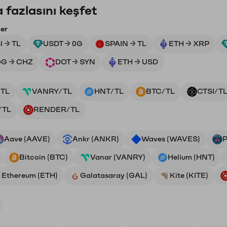
 fazlasını keşfet
ler
I → TL
USDT → 0G
SPAIN → TL
ETH → XRP
0G → CHZ
DOT → SYN
ETH → USD
TL
VANRY/TL
HNT/TL
BTC/TL
CTSI/T
/TL
RENDER/TL
Aave (AAVE)
Ankr (ANKR)
Waves (WAVES)
P
Bitcoin (BTC)
Vanar (VANRY)
Helium (HNT)
Ethereum (ETH)
Galatasaray (GAL)
Kite (KITE)