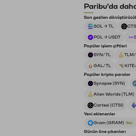
Paribu'da daha
Son gezilen dönüştürücü
SOL → TL
CTS
POL → USDT
Popüler işlem çiftleri
SYN/TL
TLM/
GAL/TL
KITE
Popüler kripto paralar
Synapse (SYN)
Alien Worlds (TLM)
Cartesi (CTSI)
Yeni eklenenler
Gram (GRAM)
Yeni
Günün öne çıkanları