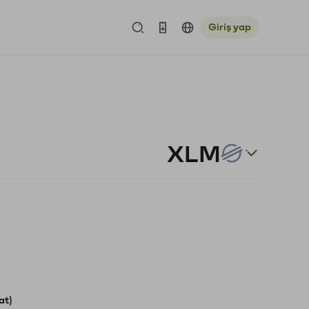
Giriş yap
XLM
at)