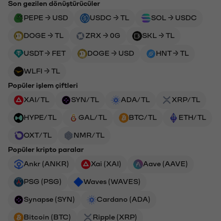
Son gezilen dönüştürücüler
PEPE → USD
USDC → TL
SOL → USDC
DOGE → TL
ZRX → 0G
SKL → TL
USDT → FET
DOGE → USD
HNT → TL
WLFI → TL
Popüler işlem çiftleri
XAI/TL
SYN/TL
ADA/TL
XRP/TL
HYPE/TL
GAL/TL
BTC/TL
ETH/TL
OXT/TL
NMR/TL
Popüler kripto paralar
Ankr (ANKR)
Xai (XAI)
Aave (AAVE)
PSG (PSG)
Waves (WAVES)
Synapse (SYN)
Cardano (ADA)
Bitcoin (BTC)
Ripple (XRP)