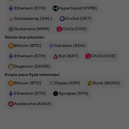
Ethereum (ETH)
Hyperliquid (HYPE)
Galatasaray (GAL)
Orchid (OXT)
Numeraire (NMR)
Chiliz (CHZ)
Günün öne çıkanları
Bitcoin (BTC)
Cardano (ADA)
Ethereum (ETH)
Bat (BAT)
Chiliz (CHZ)
Dogecoin (DOGE)
Kripto para fiyat tahminleri
Bitcoin (BTC)
Ripple (XRP)
Bonk (BONK)
Ethereum (ETH)
Synapse (SYN)
Avalanche (AVAX)