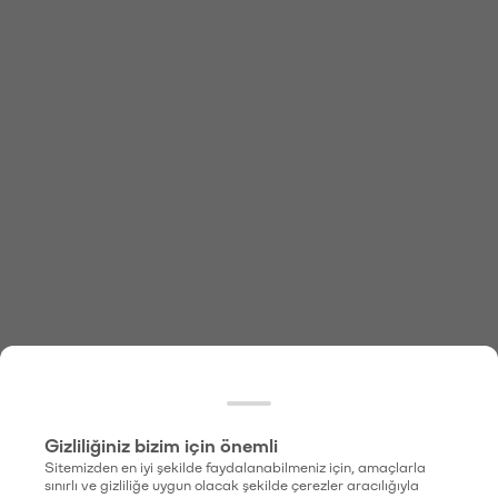
Gizliliğiniz bizim için önemli
Sitemizden en iyi şekilde faydalanabilmeniz için, amaçlarla
sınırlı ve gizliliğe uygun olacak şekilde çerezler aracılığıyla