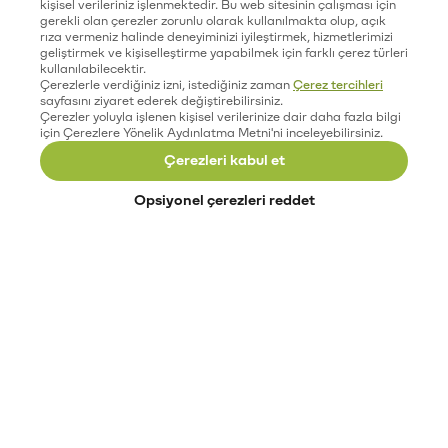
kişisel verileriniz işlenmektedir. Bu web sitesinin çalışması için
gerekli olan çerezler zorunlu olarak kullanılmakta olup, açık
rıza vermeniz halinde deneyiminizi iyileştirmek, hizmetlerimizi
geliştirmek ve kişiselleştirme yapabilmek için farklı çerez türleri
kullanılabilecektir.
Çerezlerle verdiğiniz izni, istediğiniz zaman
Çerez tercihleri
sayfasını ziyaret ederek değiştirebilirsiniz.
Çerezler yoluyla işlenen kişisel verilerinize dair daha fazla bilgi
için Çerezlere Yönelik Aydınlatma Metni'ni inceleyebilirsiniz.
Çerezleri kabul et
Opsiyonel çerezleri reddet
Paribu’yu keşfet
Eğitimler
Etkinlikler
Açık pozisyonlar
Paribu sistem durumu
API dokümantasyonu