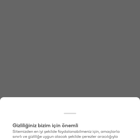
Gizliliğiniz bizim için önemli
Sitemizden en iyi şekilde faydalanabilmeniz için, amaçlarla
sınırlı ve gizliliğe uygun olacak şekilde çerezler aracılığıyla