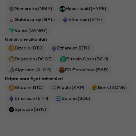
Numeraire (NMR)
Hyperliquid (HYPE)
Galatasaray (GAL)
Ethereum (ETH)
Vanar (VANRY)
Günün öne çıkanları
Bitcoin (BTC)
Ethereum (ETH)
Dogecoin (DOGE)
Bitcoin Cash (BCH)
Algorand (ALGO)
FC Barcelona (BAR)
Kripto para fiyat tahminleri
Bitcoin (BTC)
Ripple (XRP)
Bonk (BONK)
Ethereum (ETH)
Solana (SOL)
Synapse (SYN)