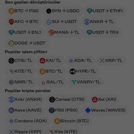
Son gezilen dönüştürücüler
BTC → PSG
SYN → USDC
USDT → ETHFI
AFC → BTC
SUI → USDT
ANKR → TL
USDT → ENJ
MANA → TL
USDT → TRX
DOGE → USDT
Popüler işlem çiftleri
CTSI/TL
XAI/TL
ADA/TL
XRP/TL
KITE/TL
BTC/TL
HYPE/TL
NMR/TL
GAL/TL
VANRY/TL
Popüler kripto paralar
Ankr (ANKR)
Cartesi (CTSI)
Xai (XAI)
Aave (AAVE)
PSG (PSG)
Waves (WAVES)
Cardano (ADA)
Bitcoin (BTC)
Ripple (XRP)
Kite (KITE)