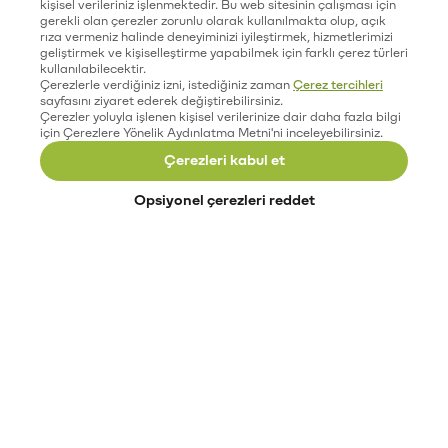
kişisel verileriniz işlenmektedir. Bu web sitesinin çalışması için
gerekli olan çerezler zorunlu olarak kullanılmakta olup, açık
rıza vermeniz halinde deneyiminizi iyileştirmek, hizmetlerimizi
geliştirmek ve kişiselleştirme yapabilmek için farklı çerez türleri
kullanılabilecektir.
Çerezlerle verdiğiniz izni, istediğiniz zaman
Çerez tercihleri
sayfasını ziyaret ederek değiştirebilirsiniz.
Çerezler yoluyla işlenen kişisel verilerinize dair daha fazla bilgi
için Çerezlere Yönelik Aydınlatma Metni'ni inceleyebilirsiniz.
Çerezleri kabul et
Opsiyonel çerezleri reddet
Paribu’yu keşfet
Eğitimler
Etkinlikler
Açık pozisyonlar
Paribu sistem durumu
API dokümantasyonu