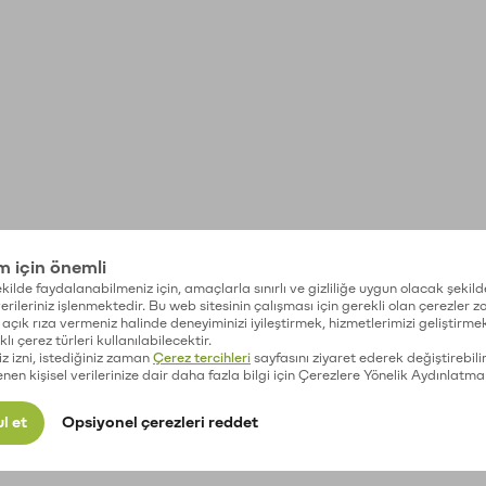
im için önemli
kilde faydalanabilmeniz için, amaçlarla sınırlı ve gizliliğe uygun olacak şekild
 verileriniz işlenmektedir. Bu web sitesinin çalışması için gerekli olan çerezler 
açık rıza vermeniz halinde deneyiminizi iyileştirmek, hizmetlerimizi geliştirmek
lı çerez türleri kullanılabilecektir.
iz izni, istediğiniz zaman
Çerez tercihleri
sayfasını ziyaret ederek değiştirebilir
enen kişisel verilerinize dair daha fazla bilgi için Çerezlere Yönelik Aydınlatma
l et
Opsiyonel çerezleri reddet