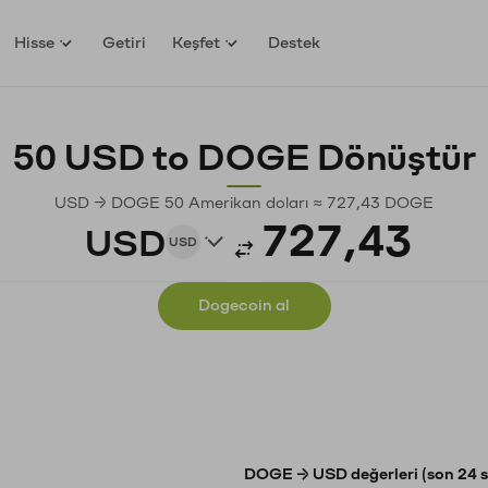
Hisse
Getiri
Keşfet
Destek
50 USD to DOGE Dönüştür
USD → DOGE 50 Amerikan doları ≈ 727,43 DOGE
USD
USD
Dogecoin al
DOGE → USD değerleri (son 24 s