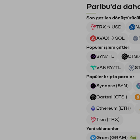
Paribu'da daha
Son gezilen dönüştürücü
TRX → USD
N
AVAX → SOL
Popüler işlem çiftleri
SYN/TL
CTSI
VANRY/TL
S
Popüler kripto paralar
Synapse (SYN)
Cartesi (CTSI)
Ethereum (ETH)
Tron (TRX)
Yeni eklenenler
Gram (GRAM)
Yeni