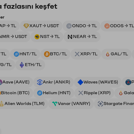
 fazlasını keşfet
ler
AP → TL
XAUT → USDT
ONDO → TL
ODOS → T
NMR → USDT
NST → TL
NEAR → TL
/TL
HNT/TL
BTC/TL
XRP/TL
GAL/TL
TG/TL
ETH/TL
Aave (AAVE)
Ankr (ANKR)
Waves (WAVES)
P
Bitcoin (BTC)
Helium (HNT)
Ripple (XRP)
Gala
Alien Worlds (TLM)
Vanar (VANRY)
Stargate Fina