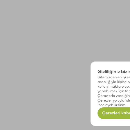
Gizliliğiniz biz
Sitemizden en iyi şe
aracılığıyla kişisel
kullanılmakta olup, 
yapabilmek için fark
Çerezlerle verdiğin
Çerezler yoluyla işl
inceleyebilirsiniz.
Çerezleri kabu