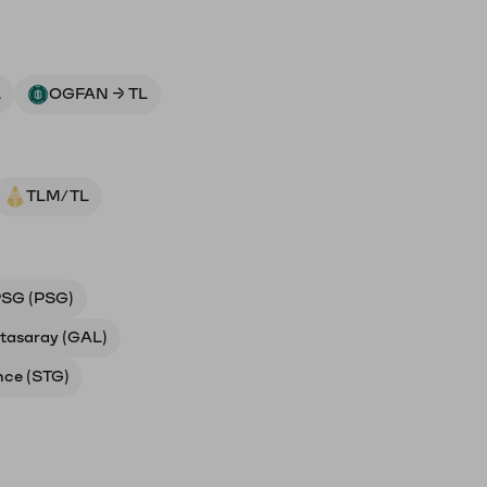
L
OGFAN → TL
TLM/TL
SG (PSG)
tasaray (GAL)
nce (STG)