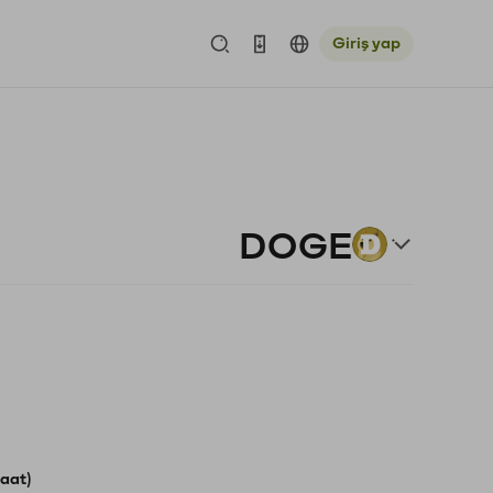
Giriş yap
DOGE
aat)