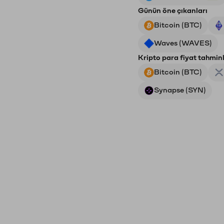
Günün öne çıkanları
Bitcoin (BTC)
Waves (WAVES)
Kripto para fiyat tahminl
Bitcoin (BTC)
Synapse (SYN)