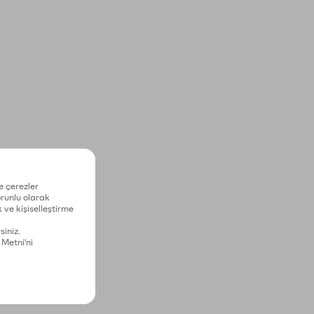
e çerezler
zorunlu olarak
 ve kişiselleştirme
siniz.
 Metni'ni