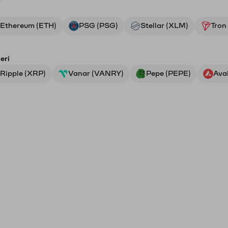
Ethereum (ETH)
PSG (PSG)
Stellar (XLM)
Tron
eri
Ripple (XRP)
Vanar (VANRY)
Pepe (PEPE)
Ava