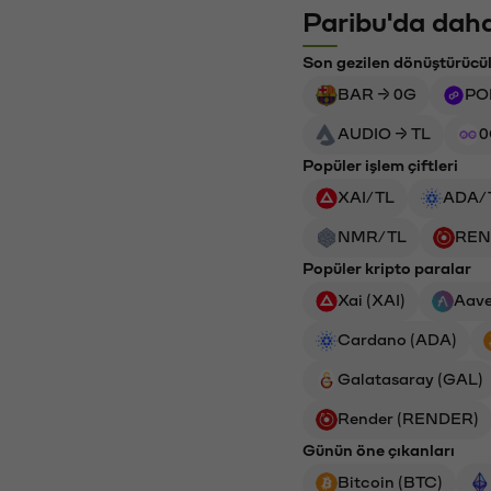
Paribu'da daha
Son gezilen dönüştürücü
BAR → 0G
PO
AUDIO → TL
0
Popüler işlem çiftleri
XAI/TL
ADA/
NMR/TL
REN
Popüler kripto paralar
Xai (XAI)
Aave
Cardano (ADA)
Galatasaray (GAL)
Render (RENDER)
Günün öne çıkanları
Bitcoin (BTC)