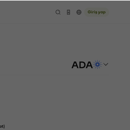
Giriş yap
ADA
at)