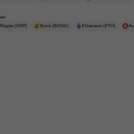
eri
Ripple (XRP)
Bonk (BONK)
Ethereum (ETH)
Av