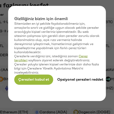
 fazlasını keşfet
ler
Gizliliğiniz bizim için önemli
L → USD
BTC → SHIB
TRX → USDT
XRP → BTC
Sitemizden en iyi şekilde faydalanabilmeniz için,
amaçlarla sınırlı ve gizliliğe uygun olacak şekilde çerezler
G → ARG
BENFICA → VANRY
USDT → SKY
aracılığıyla kişisel verileriniz işlenmektedir. Bu web
sitesinin çalışması için gerekli olan çerezler zorunlu olarak
kullanılmakta olup, açık rıza vermeniz halinde
deneyiminizi iyileştirmek, hizmetlerimizi geliştirmek ve
TL
SYN/TL
XRP/TL
HYPE/TL
GAL/TL
kişiselleştirme yapabilmek için farklı çerez türleri
kullanılabilecektir.
DER/TL
CHZ/TL
Çerezlerle verdiğiniz izni, istediğiniz zaman
Çerez
tercihleri
sayfasını ziyaret ederek değiştirebilirsiniz.
Çerezler yoluyla işlenen kişisel verilerinize dair daha fazla
bilgi için Çerezlere Yönelik Aydınlatma Metni'ni
 (AAVE)
Ankr (ANKR)
PSG (PSG)
Waves (WAV
inceleyebilirsiniz.
Bitcoin (BTC)
Ripple (XRP)
Synapse (SYN)
H
Çerezleri kabul et
Opsiyonel çerezleri reddet
Ethereum (ETH)
Numeraire (NMR)
Chiliz (CHZ)
Ethereum (ETH)
Cardano (ADA)
Dogecoin (DOGE)