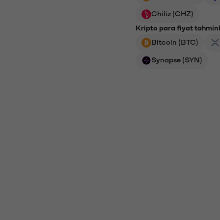
Chiliz (CHZ)
Kripto para fiyat tahminl
Bitcoin (BTC)
Synapse (SYN)