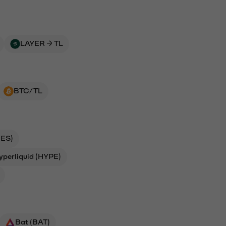
LAYER → TL
BTC/TL
ES)
yperliquid (HYPE)
Bat (BAT)