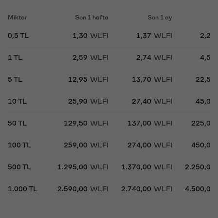
Miktar
Son 1 hafta
Son 1 ay
So
0,5 TL
1,30
WLFI
1,37
WLFI
2,25
1 TL
2,59
WLFI
2,74
WLFI
4,50
5 TL
12,95
WLFI
13,70
WLFI
22,50
10 TL
25,90
WLFI
27,40
WLFI
45,00
50 TL
129,50
WLFI
137,00
WLFI
225,00
100 TL
259,00
WLFI
274,00
WLFI
450,00
500 TL
1.295,00
WLFI
1.370,00
WLFI
2.250,00
1.000 TL
2.590,00
WLFI
2.740,00
WLFI
4.500,00