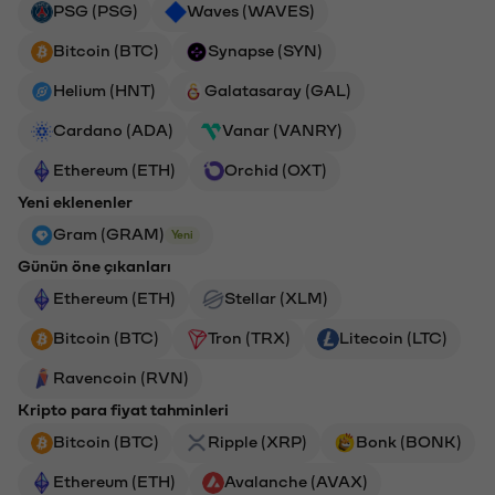
PSG (PSG)
Waves (WAVES)
Bitcoin (BTC)
Synapse (SYN)
Helium (HNT)
Galatasaray (GAL)
Cardano (ADA)
Vanar (VANRY)
Ethereum (ETH)
Orchid (OXT)
Yeni eklenenler
Gram (GRAM)
Yeni
Günün öne çıkanları
Ethereum (ETH)
Stellar (XLM)
Bitcoin (BTC)
Tron (TRX)
Litecoin (LTC)
Ravencoin (RVN)
Kripto para fiyat tahminleri
Bitcoin (BTC)
Ripple (XRP)
Bonk (BONK)
Ethereum (ETH)
Avalanche (AVAX)