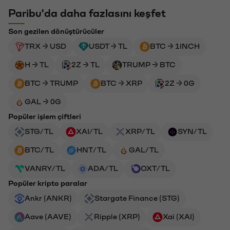
Paribu'da daha fazlasını keşfet
Son gezilen dönüştürücüler
TRX → USD
USDT → TL
BTC → 1INCH
H → TL
2Z → TL
TRUMP → BTC
BTC → TRUMP
BTC → XRP
2Z → 0G
GAL → 0G
Popüler işlem çiftleri
STG/TL
XAI/TL
XRP/TL
SYN/TL
BTC/TL
HNT/TL
GAL/TL
VANRY/TL
ADA/TL
OXT/TL
Popüler kripto paralar
Ankr (ANKR)
Stargate Finance (STG)
Aave (AAVE)
Ripple (XRP)
Xai (XAI)