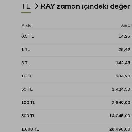
TL → RAY zaman içindeki değer 
Miktar
Son 1 
0,5 TL
14,25
1 TL
28,49
5 TL
142,45
10 TL
284,90
50 TL
1.424,50
100 TL
2.849,00
500 TL
14.245,00
1.000 TL
28.490,00