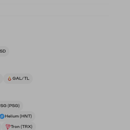
USD
GAL/TL
SG (PSG)
Helium (HNT)
Tron (TRX)