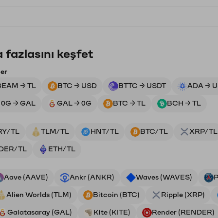
 fazlasını keşfet
ler
BEAM → TL
BTC → USD
BTTC → USDT
ADA → 
0G → GAL
GAL → 0G
BTC → TL
BCH → TL
RY/TL
TLM/TL
HNT/TL
BTC/TL
XRP/TL
DER/TL
ETH/TL
Aave (AAVE)
Ankr (ANKR)
Waves (WAVES)
P
Alien Worlds (TLM)
Bitcoin (BTC)
Ripple (XRP)
Galatasaray (GAL)
Kite (KITE)
Render (RENDER)