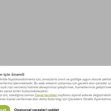
im için önemli
kilde faydalanabilmeniz için, amaçlarla sınırlı ve gizliliğe uygun olacak şekild
 verileriniz işlenmektedir. Bu web sitesinin çalışması için gerekli olan çerezler 
açık rıza vermeniz halinde deneyiminizi iyileştirmek, hizmetlerimizi geliştirmek
lı çerez türleri kullanılabilecektir.
iz izni, istediğiniz zaman
Çerez tercihleri
sayfasını ziyaret ederek değiştirebilir
enen kişisel verilerinize dair daha fazla bilgi için Çerezlere Yönelik Aydınlatma
l et
Opsiyonel çerezleri reddet