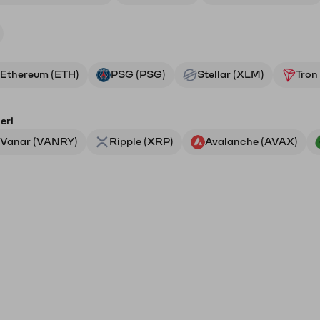
Ethereum (ETH)
PSG (PSG)
Stellar (XLM)
Tron
eri
Vanar (VANRY)
Ripple (XRP)
Avalanche (AVAX)