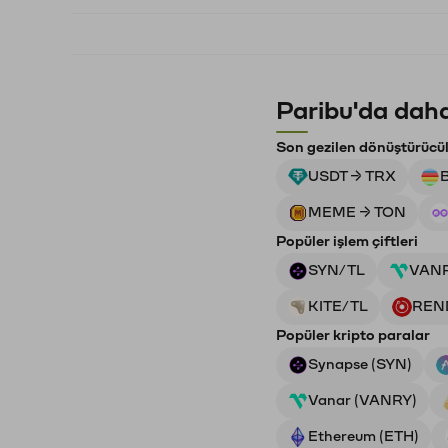
Paribu'da daha
Son gezilen dönüştürücü
USDT → TRX
MEME → TON
Popüler işlem çiftleri
SYN/TL
VAN
KITE/TL
REN
Popüler kripto paralar
Synapse (SYN)
Vanar (VANRY)
Ethereum (ETH)