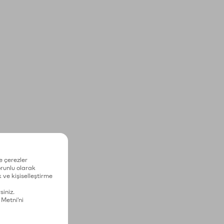
e çerezler
zorunlu olarak
 ve kişiselleştirme
siniz.
 Metni'ni