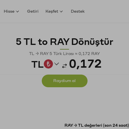
Hisse
Getiri
Keşfet
Destek
5 TL to RAY Dönüştür
TL → RAY 5 Türk Lirası ≈ 0,172 RAY
TL
Raydium al
RAY → TL değerleri (son 24 saat)