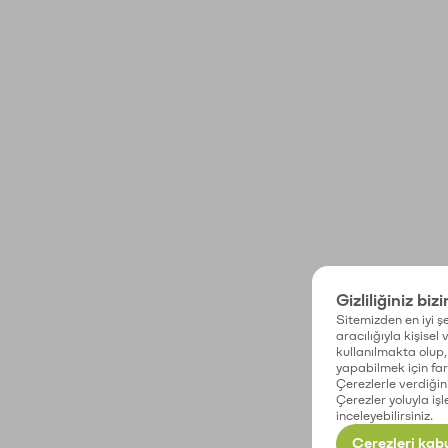
Gizliliğiniz biz
Sitemizden en iyi şe
aracılığıyla kişisel
kullanılmakta olup, 
yapabilmek için fark
Çerezlerle verdiğin
Çerezler yoluyla işl
inceleyebilirsiniz.
Çerezleri kabu