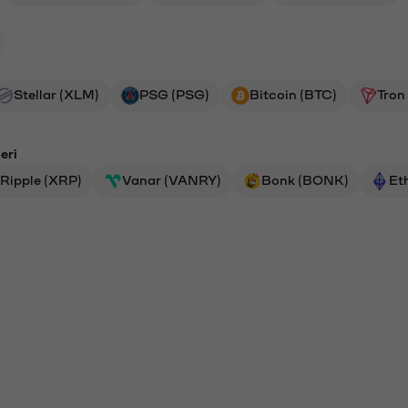
Stellar (XLM)
PSG (PSG)
Bitcoin (BTC)
Tron
eri
Ripple (XRP)
Vanar (VANRY)
Bonk (BONK)
Et