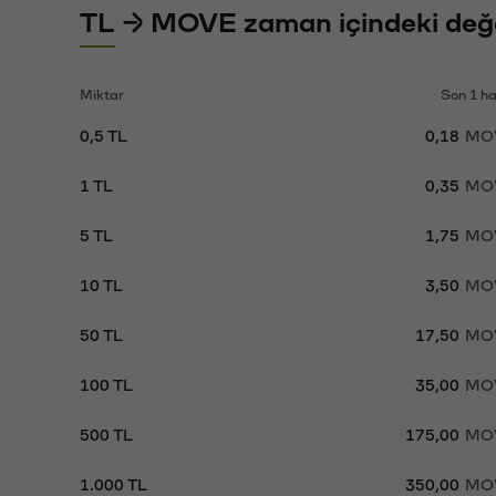
TL → MOVE zaman içindeki değe
Miktar
Son 1 h
0,5 TL
0,18
MO
1 TL
0,35
MO
5 TL
1,75
MO
10 TL
3,50
MO
50 TL
17,50
MO
100 TL
35,00
MO
500 TL
175,00
MO
1.000 TL
350,00
MO