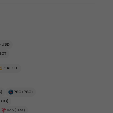
 USD
SDT
GAL/TL
S)
PSG (PSG)
(BTC)
Tron (TRX)