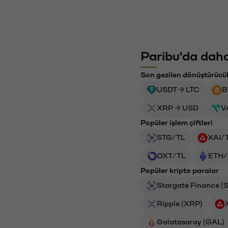
Paribu'da daha
Son gezilen dönüştürücü
USDT → LTC
B
XRP → USD
V
Popüler işlem çiftleri
STG/TL
XAI/
OXT/TL
ETH/
Popüler kripto paralar
Stargate Finance (
Ripple (XRP)
Galatasaray (GAL)