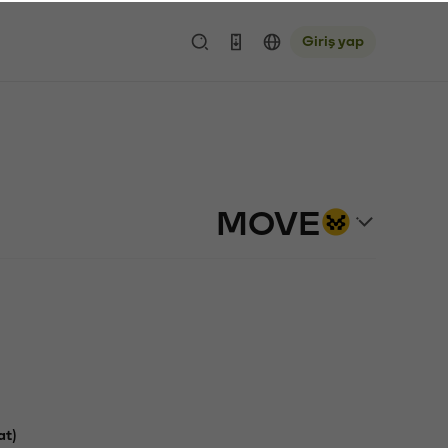
Giriş yap
MOVE
at)