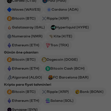
Cartesi (CTSI)
PSG (PSG)
Waves (WAVES)
Cardano (ADA)
Bitcoin (BTC)
Ripple (XRP)
Galatasaray (GAL)
Hyperliquid (HYPE)
Numeraire (NMR)
Kite (KITE)
Ethereum (ETH)
Tron (TRX)
Günün öne çıkanları
Bitcoin (BTC)
Dogecoin (DOGE)
Ethereum (ETH)
Bitcoin Cash (BCH)
Algorand (ALGO)
FC Barcelona (BAR)
Kripto para fiyat tahminleri
Bitcoin (BTC)
Ripple (XRP)
Bonk (BONK)
Ethereum (ETH)
Solana (SOL)
Synapse (SYN)