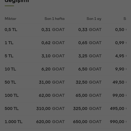
Miktar
Son 1 hafta
Son 1 ay
Son 
0,5 TL
0,31
GOAT
0,33
GOAT
0,50
G
1 TL
0,62
GOAT
0,65
GOAT
0,99
G
5 TL
3,10
GOAT
3,25
GOAT
4,95
G
10 TL
6,20
GOAT
6,50
GOAT
9,90
G
50 TL
31,00
GOAT
32,50
GOAT
49,50
G
100 TL
62,00
GOAT
65,00
GOAT
99,00
G
500 TL
310,00
GOAT
325,00
GOAT
495,00
G
1.000 TL
620,00
GOAT
650,00
GOAT
990,00
G