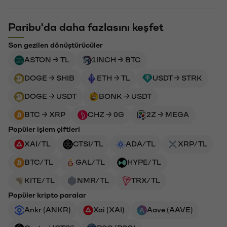
Paribu'da daha fazlasını keşfet
Son gezilen dönüştürücüler
ASTON → TL
1INCH → BTC
DOGE → SHIB
ETH → TL
USDT → STRK
DOGE → USDT
BONK → USDT
BTC → XRP
CHZ → 0G
2Z → MEGA
Popüler işlem çiftleri
XAI/TL
CTSI/TL
ADA/TL
XRP/TL
BTC/TL
GAL/TL
HYPE/TL
KITE/TL
NMR/TL
TRX/TL
Popüler kripto paralar
Ankr (ANKR)
Xai (XAI)
Aave (AAVE)