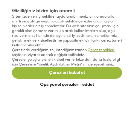
Gizliliğiniz bizim için önemli
Sitemizden en iyi şekilde faydalanabilmeniz için, amaçlarla
sınırlı ve gizliliğe uygun olacak şekilde çerezler aracılığıyla
kişisel verileriniz işlenmektedir. Bu web sitesinin çalışması için
gerekli olan çerezler zorunlu olarak kullanılmakta olup, açık
rıza vermeniz halinde deneyiminizi iyileştirmek, hizmetlerimizi
geliştirmek ve kişiselleştirme yapabilmek için farklı çerez türleri
kullanılabilecektir.
Çerezlerle verdiğiniz izni, istediğiniz zaman
Çerez tercihleri
sayfasını ziyaret ederek değiştirebilirsiniz.
Çerezler yoluyla işlenen kişisel verilerinize dair daha fazla bilgi
için Çerezlere Yönelik Aydınlatma Metni'ni inceleyebilirsiniz.
Çerezleri kabul et
Opsiyonel çerezleri reddet
Paribu’yu keşfet
Eğitimler