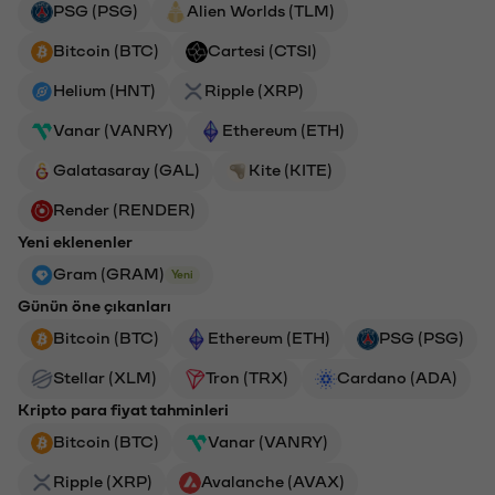
PSG (PSG)
Alien Worlds (TLM)
Bitcoin (BTC)
Cartesi (CTSI)
Helium (HNT)
Ripple (XRP)
Vanar (VANRY)
Ethereum (ETH)
Galatasaray (GAL)
Kite (KITE)
Render (RENDER)
Yeni eklenenler
Gram (GRAM)
Yeni
Günün öne çıkanları
Bitcoin (BTC)
Ethereum (ETH)
PSG (PSG)
Stellar (XLM)
Tron (TRX)
Cardano (ADA)
Kripto para fiyat tahminleri
Bitcoin (BTC)
Vanar (VANRY)
Ripple (XRP)
Avalanche (AVAX)