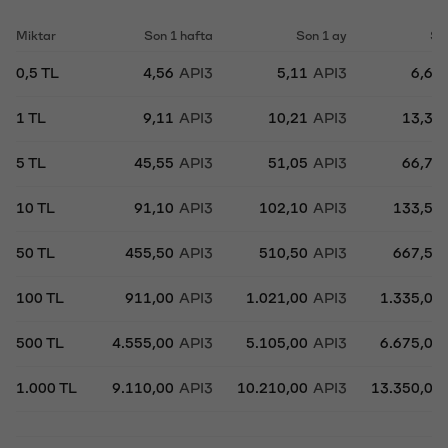
Miktar
Son 1 hafta
Son 1 ay
So
0,5 TL
4,56
API3
5,11
API3
6,68
1 TL
9,11
API3
10,21
API3
13,35
5 TL
45,55
API3
51,05
API3
66,75
10 TL
91,10
API3
102,10
API3
133,50
50 TL
455,50
API3
510,50
API3
667,50
100 TL
911,00
API3
1.021,00
API3
1.335,00
500 TL
4.555,00
API3
5.105,00
API3
6.675,00
1.000 TL
9.110,00
API3
10.210,00
API3
13.350,00