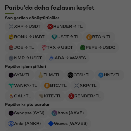
Paribu'da daha fazlasını keşfet
Son gezilen dönüştürücüler
XRP → USDT
RENDER → TL
BONK → USDT
USDT → TL
BTC → TL
JOE → TL
TRX → USDT
PEPE → USDC
NMR → USDT
ADA → WAVES
Popüler işlem çiftleri
SYN/TL
TLM/TL
CTSI/TL
HNT/TL
VANRY/TL
BTC/TL
XRP/TL
GAL/TL
KITE/TL
RENDER/TL
Popüler kripto paralar
Synapse (SYN)
Aave (AAVE)
Ankr (ANKR)
Waves (WAVES)