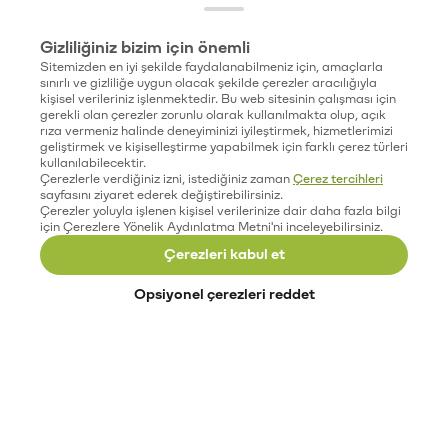
Gizliliğiniz bizim için önemli
Sitemizden en iyi şekilde faydalanabilmeniz için, amaçlarla
sınırlı ve gizliliğe uygun olacak şekilde çerezler aracılığıyla
kişisel verileriniz işlenmektedir. Bu web sitesinin çalışması için
gerekli olan çerezler zorunlu olarak kullanılmakta olup, açık
rıza vermeniz halinde deneyiminizi iyileştirmek, hizmetlerimizi
geliştirmek ve kişiselleştirme yapabilmek için farklı çerez türleri
kullanılabilecektir.
Çerezlerle verdiğiniz izni, istediğiniz zaman
Çerez tercihleri
sayfasını ziyaret ederek değiştirebilirsiniz.
Çerezler yoluyla işlenen kişisel verilerinize dair daha fazla bilgi
için Çerezlere Yönelik Aydınlatma Metni'ni inceleyebilirsiniz.
Çerezleri kabul et
Opsiyonel çerezleri reddet
Paribu’yu keşfet