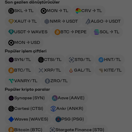
Son gezilen dönüştürücüler
SKL → TL
MON → TL
CRV → TL
XAUT → TL
NMR → USDT
ALGO → USDT
USDT → WAVES
BTC → PEPE
SOL → TL
MON → USD
Popüler işlem çiftleri
SYN/TL
CTSI/TL
STG/TL
HNT/TL
BTC/TL
XRP/TL
GAL/TL
KITE/TL
VANRY/TL
ZRO/TL
Popüler kripto paralar
Synapse (SYN)
Aave (AAVE)
Cartesi (CTSI)
Ankr (ANKR)
Waves (WAVES)
PSG (PSG)
Bitcoin (BTC)
Stargate Finance (STG)