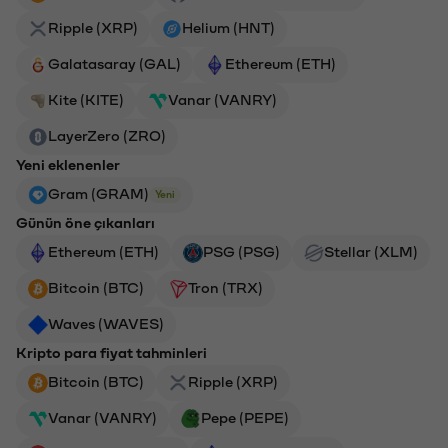
Ripple (XRP)
Helium (HNT)
Galatasaray (GAL)
Ethereum (ETH)
Kite (KITE)
Vanar (VANRY)
LayerZero (ZRO)
Yeni eklenenler
Gram (GRAM)
Yeni
Günün öne çıkanları
Ethereum (ETH)
PSG (PSG)
Stellar (XLM)
Bitcoin (BTC)
Tron (TRX)
Waves (WAVES)
Kripto para fiyat tahminleri
Bitcoin (BTC)
Ripple (XRP)
Vanar (VANRY)
Pepe (PEPE)