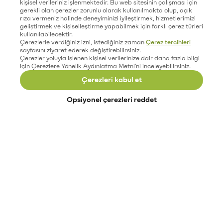
kişisel verileriniz işlenmektedir. Bu web sitesinin çalışması için
gerekli olan çerezler zorunlu olarak kullanılmakta olup, açık
rıza vermeniz halinde deneyiminizi iyileştirmek, hizmetlerimizi
geliştirmek ve kişiselleştirme yapabilmek için farklı çerez türleri
kullanılabilecektir.
Çerezlerle verdiğiniz izni, istediğiniz zaman
Çerez tercihleri
sayfasını ziyaret ederek değiştirebilirsiniz.
Çerezler yoluyla işlenen kişisel verilerinize dair daha fazla bilgi
için Çerezlere Yönelik Aydınlatma Metni'ni inceleyebilirsiniz.
Çerezleri kabul et
Opsiyonel çerezleri reddet
Paribu’yu keşfet
Eğitimler
Etkinlikler
Açık pozisyonlar
Paribu sistem durumu
API dokümantasyonu