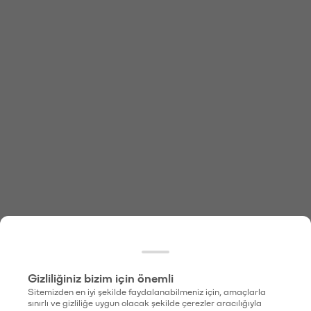
Gizliliğiniz bizim için önemli
Sitemizden en iyi şekilde faydalanabilmeniz için, amaçlarla
sınırlı ve gizliliğe uygun olacak şekilde çerezler aracılığıyla