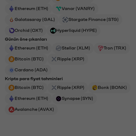
Ethereum (ETH)
Vanar (VANRY)
Galatasaray (GAL)
Stargate Finance (STG)
Orchid (OXT)
Hyperliquid (HYPE)
Günün öne çıkanları
Ethereum (ETH)
Stellar (XLM)
Tron (TRX)
Bitcoin (BTC)
Ripple (XRP)
Cardano (ADA)
Kripto para fiyat tahminleri
Bitcoin (BTC)
Ripple (XRP)
Bonk (BONK)
Ethereum (ETH)
Synapse (SYN)
Avalanche (AVAX)