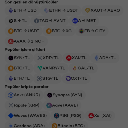
Son gezilen dönüştürücüler
ETH → USD
ETHFI → USDT
XAUT → AERO
S → TL
TAO → AVNT
A → MET
BTC → USDT
BTC → 0G
FB → CITY
AVAX → 1INCH
Popüler işlem çiftleri
SYN/TL
XRP/TL
XAI/TL
ADA/TL
BTC/TL
VANRY/TL
GAL/TL
ETH/TL
STG/TL
OXT/TL
Popüler kripto paralar
Ankr (ANKR)
Synapse (SYN)
Ripple (XRP)
Aave (AAVE)
Waves (WAVES)
PSG (PSG)
Xai (XAI)
Cardano (ADA)
Bitcoin (BTC)