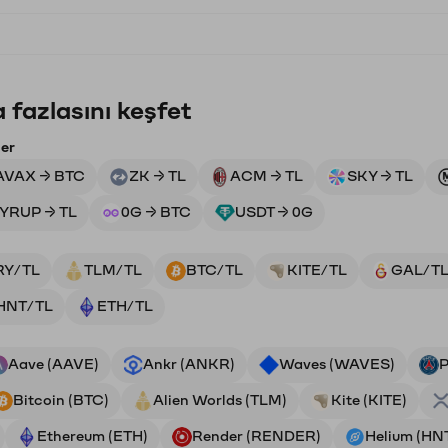
 fazlasını keşfet
ler
AVAX → BTC
ZK → TL
ACM → TL
SKY → TL
YRUP → TL
0G → BTC
USDT → 0G
RY/TL
TLM/TL
BTC/TL
KITE/TL
GAL/T
HNT/TL
ETH/TL
Aave (AAVE)
Ankr (ANKR)
Waves (WAVES)
P
Bitcoin (BTC)
Alien Worlds (TLM)
Kite (KITE)
Ethereum (ETH)
Render (RENDER)
Helium (HN