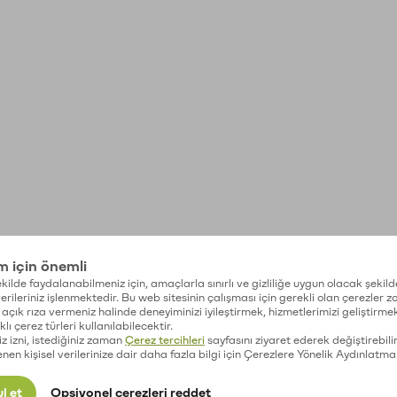
im için önemli
kilde faydalanabilmeniz için, amaçlarla sınırlı ve gizliliğe uygun olacak şekild
 verileriniz işlenmektedir. Bu web sitesinin çalışması için gerekli olan çerezler 
açık rıza vermeniz halinde deneyiminizi iyileştirmek, hizmetlerimizi geliştirmek
lı çerez türleri kullanılabilecektir.
iz izni, istediğiniz zaman
Çerez tercihleri
sayfasını ziyaret ederek değiştirebilir
enen kişisel verilerinize dair daha fazla bilgi için Çerezlere Yönelik Aydınlatma
l et
Opsiyonel çerezleri reddet