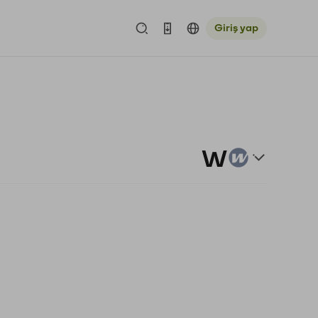
Giriş yap
W