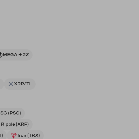
MEGA → 2Z
L
XRP/TL
SG (PSG)
Ripple (XRP)
T)
Tron (TRX)