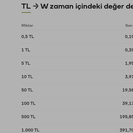
TL → W zaman içindeki değer de
Miktar
Son 
0,5 TL
0,1
1 TL
0,3
5 TL
1,9
10 TL
3,9
50 TL
19,5
100 TL
39,1
500 TL
195,8
1.000 TL
391,7