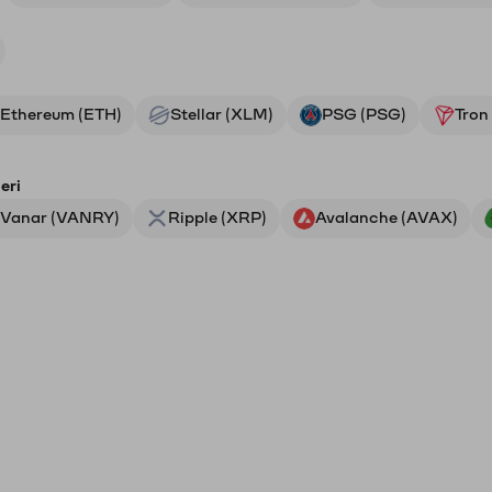
Ethereum (ETH)
Stellar (XLM)
PSG (PSG)
Tron
eri
Vanar (VANRY)
Ripple (XRP)
Avalanche (AVAX)