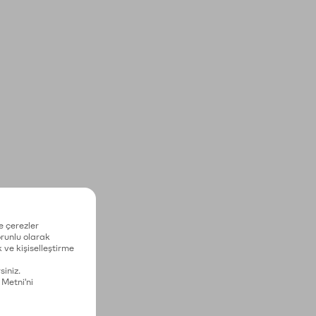
e çerezler
zorunlu olarak
 ve kişiselleştirme
siniz.
 Metni'ni