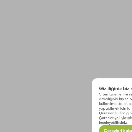
Gizliliğiniz biz
Sitemizden en iyi şe
aracılığıyla kişisel
kullanılmakta olup, 
yapabilmek için fark
Çerezlerle verdiğin
Çerezler yoluyla işl
inceleyebilirsiniz.
Çerezleri kabu