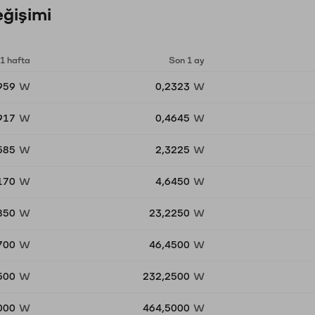
ğişimi
1 hafta
Son 1 ay
959
W
0,2323
W
917
W
0,4645
W
585
W
2,3225
W
170
W
4,6450
W
850
W
23,2250
W
700
W
46,4500
W
500
W
232,2500
W
000
W
464,5000
W