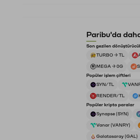
Paribu'da daha
Son gezilen dönüştürücü
TURBO → TL
MEGA → 0G
S
Popüler işlem çiftleri
SYN/TL
VAN
RENDER/TL
Popüler kripto paralar
Synapse (SYN)
Vanar (VANRY)
Galatasaray (GAL)