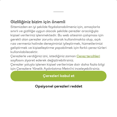
Gizliliğiniz bizim için önemli
Sitemizden en iyi şekilde faydalanabilmeniz için, amaçlarla
sınırlı ve gizliliğe uygun olacak şekilde çerezler aracılığıyla
kişisel verileriniz işlenmektedir. Bu web sitesinin çalışması için
gerekli olan çerezler zorunlu olarak kullanılmakta olup, açık
rıza vermeniz halinde deneyiminizi iyileştirmek, hizmetlerimizi
geliştirmek ve kişiselleştirme yapabilmek için farklı çerez türleri
kullanılabilecektir.
Çerezlerle verdiğiniz izni, istediğiniz zaman
Çerez tercihleri
sayfasını ziyaret ederek değiştirebilirsiniz.
Çerezler yoluyla işlenen kişisel verilerinize dair daha fazla bilgi
için Çerezlere Yönelik Aydınlatma Metni'ni inceleyebilirsiniz.
Çerezleri kabul et
Opsiyonel çerezleri reddet