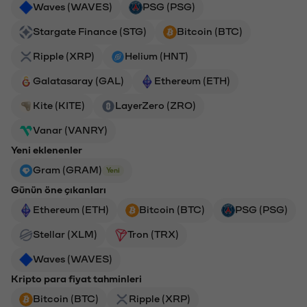
Waves (WAVES)
PSG (PSG)
Stargate Finance (STG)
Bitcoin (BTC)
Ripple (XRP)
Helium (HNT)
Galatasaray (GAL)
Ethereum (ETH)
Kite (KITE)
LayerZero (ZRO)
Vanar (VANRY)
Yeni eklenenler
Gram (GRAM)
Yeni
Günün öne çıkanları
Ethereum (ETH)
Bitcoin (BTC)
PSG (PSG)
Stellar (XLM)
Tron (TRX)
Waves (WAVES)
Kripto para fiyat tahminleri
Bitcoin (BTC)
Ripple (XRP)