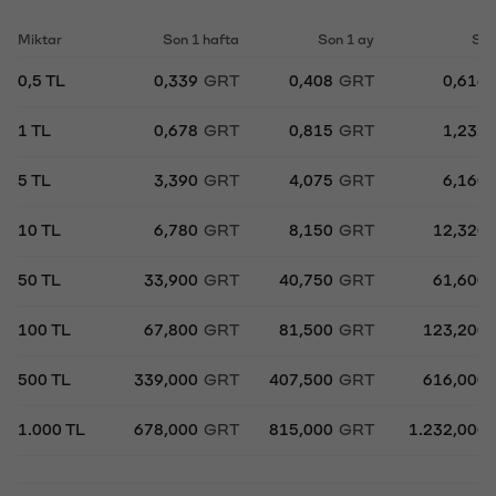
Miktar
Son 1 hafta
Son 1 ay
Son
0,5 TL
0,339
GRT
0,408
GRT
0,616
1 TL
0,678
GRT
0,815
GRT
1,232
5 TL
3,390
GRT
4,075
GRT
6,160
10 TL
6,780
GRT
8,150
GRT
12,320
50 TL
33,900
GRT
40,750
GRT
61,600
100 TL
67,800
GRT
81,500
GRT
123,200
500 TL
339,000
GRT
407,500
GRT
616,000
1.000 TL
678,000
GRT
815,000
GRT
1.232,000