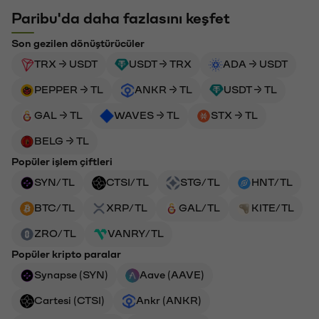
Paribu'da daha fazlasını keşfet
Son gezilen dönüştürücüler
TRX → USDT
USDT → TRX
ADA → USDT
PEPPER → TL
ANKR → TL
USDT → TL
GAL → TL
WAVES → TL
STX → TL
BELG → TL
Popüler işlem çiftleri
SYN/TL
CTSI/TL
STG/TL
HNT/TL
BTC/TL
XRP/TL
GAL/TL
KITE/TL
ZRO/TL
VANRY/TL
Popüler kripto paralar
Synapse (SYN)
Aave (AAVE)
Cartesi (CTSI)
Ankr (ANKR)