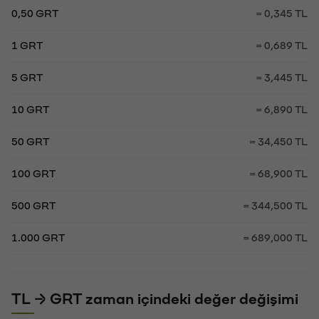
0,50 GRT
= 0,345 TL
1 GRT
= 0,689 TL
5 GRT
= 3,445 TL
10 GRT
= 6,890 TL
50 GRT
= 34,450 TL
100 GRT
= 68,900 TL
500 GRT
= 344,500 TL
1.000 GRT
= 689,000 TL
TL → GRT zaman içindeki değer değişimi