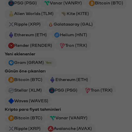
PSG (PSG)
Vanar (VANRY)
Bitcoin (BTC)
Alien Worlds (TLM)
Kite (KITE)
Ripple (XRP)
Galatasaray (GAL)
Ethereum (ETH)
Helium (HNT)
Render (RENDER)
Tron (TRX)
Yeni eklenenler
Gram (GRAM)
Yeni
Günün öne çıkanları
Bitcoin (BTC)
Ethereum (ETH)
Stellar (XLM)
PSG (PSG)
Tron (TRX)
Waves (WAVES)
Kripto para fiyat tahminleri
Bitcoin (BTC)
Vanar (VANRY)
Ripple (XRP)
Avalanche (AVAX)