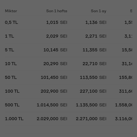
Miktar
Son 1 hafta
Son 1 ay
Son
0,5 TL
1,015
SEI
1,136
SEI
1,55
1 TL
2,029
SEI
2,271
SEI
3,11
5 TL
10,145
SEI
11,355
SEI
15,58
10 TL
20,290
SEI
22,710
SEI
31,16
50 TL
101,450
SEI
113,550
SEI
155,80
100 TL
202,900
SEI
227,100
SEI
311,60
500 TL
1.014,500
SEI
1.135,500
SEI
1.558,00
1.000 TL
2.029,000
SEI
2.271,000
SEI
3.116,00