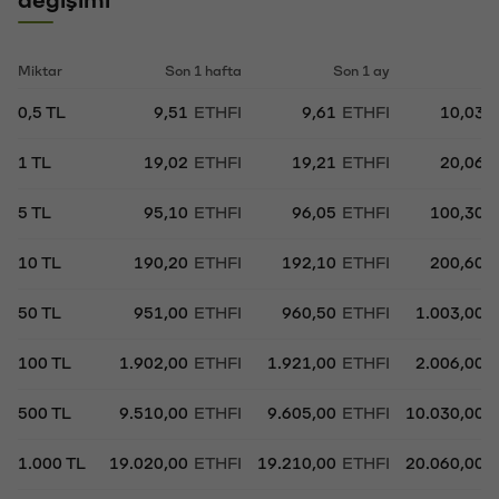
Miktar
Son 1 hafta
Son 1 ay
So
0,5 TL
9,51
ETHFI
9,61
ETHFI
10,03
1 TL
19,02
ETHFI
19,21
ETHFI
20,06
5 TL
95,10
ETHFI
96,05
ETHFI
100,30
10 TL
190,20
ETHFI
192,10
ETHFI
200,60
50 TL
951,00
ETHFI
960,50
ETHFI
1.003,00
100 TL
1.902,00
ETHFI
1.921,00
ETHFI
2.006,00
500 TL
9.510,00
ETHFI
9.605,00
ETHFI
10.030,00
1.000 TL
19.020,00
ETHFI
19.210,00
ETHFI
20.060,00