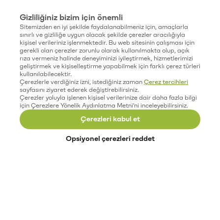
Gizliliğiniz bizim için önemli
Sitemizden en iyi şekilde faydalanabilmeniz için, amaçlarla
sınırlı ve gizliliğe uygun olacak şekilde çerezler aracılığıyla
kişisel verileriniz işlenmektedir. Bu web sitesinin çalışması için
gerekli olan çerezler zorunlu olarak kullanılmakta olup, açık
rıza vermeniz halinde deneyiminizi iyileştirmek, hizmetlerimizi
geliştirmek ve kişiselleştirme yapabilmek için farklı çerez türleri
kullanılabilecektir.
Çerezlerle verdiğiniz izni, istediğiniz zaman
Çerez tercihleri
sayfasını ziyaret ederek değiştirebilirsiniz.
Çerezler yoluyla işlenen kişisel verilerinize dair daha fazla bilgi
için Çerezlere Yönelik Aydınlatma Metni'ni inceleyebilirsiniz.
Çerezleri kabul et
Opsiyonel çerezleri reddet
Paribu’yu keşfet
Eğitimler