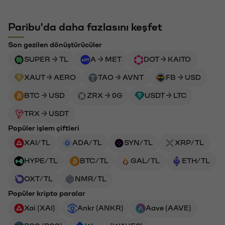
Paribu'da daha fazlasını keşfet
Son gezilen dönüştürücüler
SUPER → TL
A → MET
DOT → KAITO
XAUT → AERO
TAO → AVNT
FB → USD
BTC → USD
ZRX → 0G
USDT → LTC
TRX → USDT
Popüler işlem çiftleri
XAI/TL
ADA/TL
SYN/TL
XRP/TL
HYPE/TL
BTC/TL
GAL/TL
ETH/TL
OXT/TL
NMR/TL
Popüler kripto paralar
Xai (XAI)
Ankr (ANKR)
Aave (AAVE)