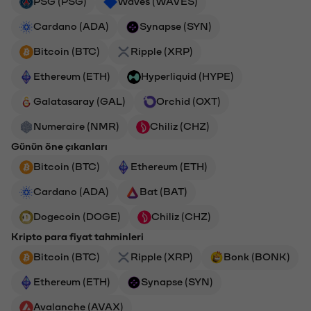
PSG (PSG)
Waves (WAVES)
Cardano (ADA)
Synapse (SYN)
Bitcoin (BTC)
Ripple (XRP)
Ethereum (ETH)
Hyperliquid (HYPE)
Galatasaray (GAL)
Orchid (OXT)
Numeraire (NMR)
Chiliz (CHZ)
Günün öne çıkanları
Bitcoin (BTC)
Ethereum (ETH)
Cardano (ADA)
Bat (BAT)
Dogecoin (DOGE)
Chiliz (CHZ)
Kripto para fiyat tahminleri
Bitcoin (BTC)
Ripple (XRP)
Bonk (BONK)
Ethereum (ETH)
Synapse (SYN)
Avalanche (AVAX)