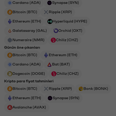
Cardano (ADA)
Synapse (SYN)
Bitcoin (BTC)
Ripple (XRP)
Ethereum (ETH)
Hyperliquid (HYPE)
Galatasaray (GAL)
Orchid (OXT)
Numeraire (NMR)
Chiliz (CHZ)
Günün öne çıkanları
Bitcoin (BTC)
Ethereum (ETH)
Cardano (ADA)
Bat (BAT)
Dogecoin (DOGE)
Chiliz (CHZ)
Kripto para fiyat tahminleri
Bitcoin (BTC)
Ripple (XRP)
Bonk (BONK)
Ethereum (ETH)
Synapse (SYN)
Avalanche (AVAX)