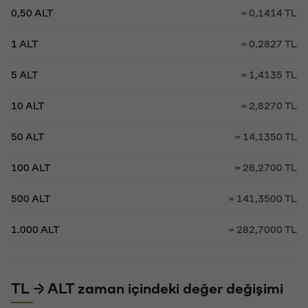
0,50 ALT
= 0,1414 TL
1 ALT
= 0,2827 TL
5 ALT
= 1,4135 TL
10 ALT
= 2,8270 TL
50 ALT
= 14,1350 TL
100 ALT
= 28,2700 TL
500 ALT
= 141,3500 TL
1.000 ALT
= 282,7000 TL
TL → ALT zaman içindeki değer değişimi