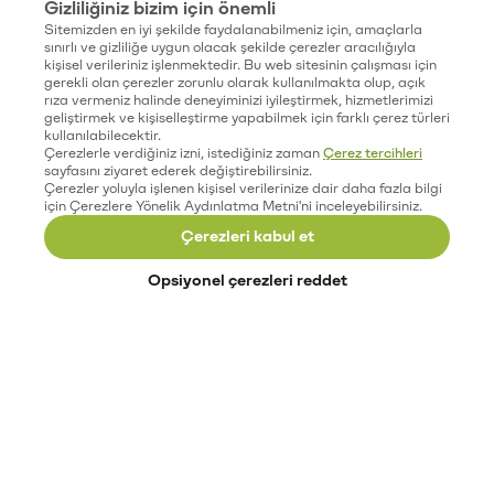
Gizliliğiniz bizim için önemli
Sitemizden en iyi şekilde faydalanabilmeniz için, amaçlarla
sınırlı ve gizliliğe uygun olacak şekilde çerezler aracılığıyla
kişisel verileriniz işlenmektedir. Bu web sitesinin çalışması için
gerekli olan çerezler zorunlu olarak kullanılmakta olup, açık
rıza vermeniz halinde deneyiminizi iyileştirmek, hizmetlerimizi
geliştirmek ve kişiselleştirme yapabilmek için farklı çerez türleri
kullanılabilecektir.
Çerezlerle verdiğiniz izni, istediğiniz zaman
Çerez tercihleri
sayfasını ziyaret ederek değiştirebilirsiniz.
Çerezler yoluyla işlenen kişisel verilerinize dair daha fazla bilgi
için Çerezlere Yönelik Aydınlatma Metni'ni inceleyebilirsiniz.
Çerezleri kabul et
Opsiyonel çerezleri reddet
Paribu’yu keşfet
Eğitimler
Etkinlikler