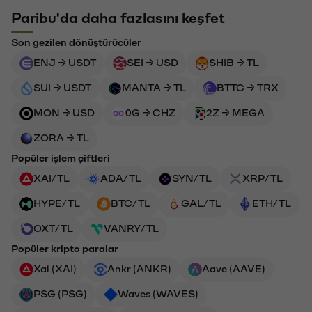
Paribu'da daha fazlasını keşfet
Son gezilen dönüştürücüler
ENJ → USDT
SEI → USD
SHIB → TL
SUI → USDT
MANTA → TL
BTTC → TRX
MON → USD
0G → CHZ
2Z → MEGA
ZORA → TL
Popüler işlem çiftleri
XAI/TL
ADA/TL
SYN/TL
XRP/TL
HYPE/TL
BTC/TL
GAL/TL
ETH/TL
OXT/TL
VANRY/TL
Popüler kripto paralar
Xai (XAI)
Ankr (ANKR)
Aave (AAVE)
PSG (PSG)
Waves (WAVES)