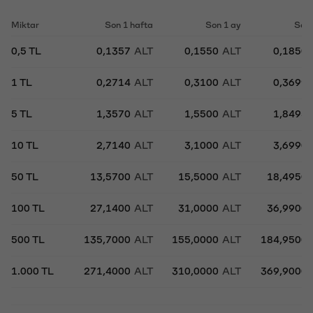
Miktar
Son 1 hafta
Son 1 ay
Son 
0,5 TL
0,1357
ALT
0,1550
ALT
0,1850
1 TL
0,2714
ALT
0,3100
ALT
0,3699
5 TL
1,3570
ALT
1,5500
ALT
1,8495
10 TL
2,7140
ALT
3,1000
ALT
3,6990
50 TL
13,5700
ALT
15,5000
ALT
18,4950
100 TL
27,1400
ALT
31,0000
ALT
36,9900
500 TL
135,7000
ALT
155,0000
ALT
184,9500
1.000 TL
271,4000
ALT
310,0000
ALT
369,9000