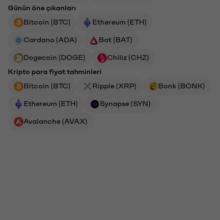
Günün öne çıkanları
Bitcoin (BTC)
Ethereum (ETH)
Cardano (ADA)
Bat (BAT)
Dogecoin (DOGE)
Chiliz (CHZ)
Kripto para fiyat tahminleri
Bitcoin (BTC)
Ripple (XRP)
Bonk (BONK)
Ethereum (ETH)
Synapse (SYN)
Avalanche (AVAX)