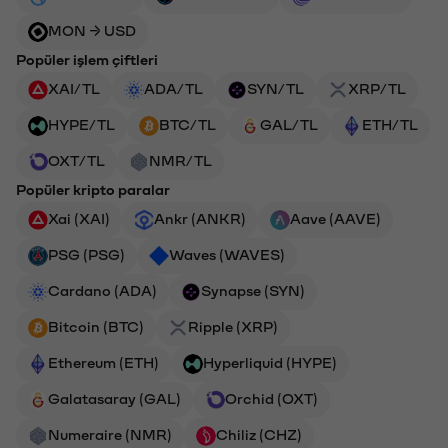
MON → USD
Popüler işlem çiftleri
XAI/TL
ADA/TL
SYN/TL
XRP/TL
HYPE/TL
BTC/TL
GAL/TL
ETH/TL
OXT/TL
NMR/TL
Popüler kripto paralar
Xai (XAI)
Ankr (ANKR)
Aave (AAVE)
PSG (PSG)
Waves (WAVES)
Cardano (ADA)
Synapse (SYN)
Bitcoin (BTC)
Ripple (XRP)
Ethereum (ETH)
Hyperliquid (HYPE)
Galatasaray (GAL)
Orchid (OXT)
Numeraire (NMR)
Chiliz (CHZ)