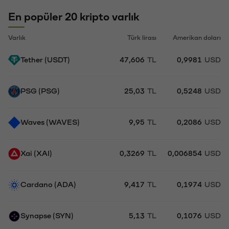
En popüler 20 kripto varlık
Varlık
Türk lirası
Amerikan doları
Tether (USDT)
47,606
TL
0,9981
USD
PSG (PSG)
25,03
TL
0,5248
USD
Waves (WAVES)
9,95
TL
0,2086
USD
Xai (XAI)
0,3269
TL
0,006854
USD
Cardano (ADA)
9,417
TL
0,1974
USD
Synapse (SYN)
5,13
TL
0,1076
USD