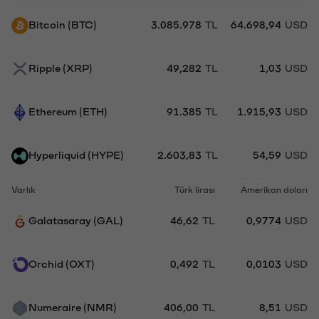
Bitcoin (BTC)
3.085.978
TL
64.698,94
USD
Ripple (XRP)
49,282
TL
1,03
USD
Ethereum (ETH)
91.385
TL
1.915,93
USD
Hyperliquid (HYPE)
2.603,83
TL
54,59
USD
Varlık
Türk lirası
Amerikan doları
Galatasaray (GAL)
46,62
TL
0,9774
USD
Orchid (OXT)
0,492
TL
0,0103
USD
Numeraire (NMR)
406,00
TL
8,51
USD