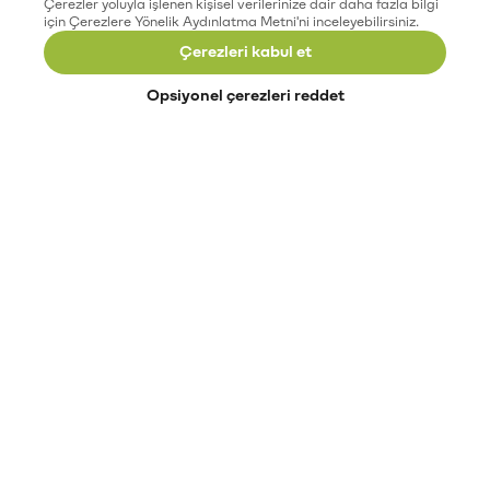
Çerezler yoluyla işlenen kişisel verilerinize dair daha fazla bilgi
için Çerezlere Yönelik Aydınlatma Metni'ni inceleyebilirsiniz.
Çerezleri kabul et
Opsiyonel çerezleri reddet
Paribu’yu keşfet
Eğitimler
Etkinlikler
Açık pozisyonlar
Paribu sistem durumu
API dokümantasyonu
Paribu rehberi
Kripto varlık nasıl alınır?
Kripto varlık nedir?
Paribu para yatırma