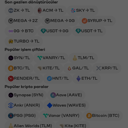
Son gezilen dönüştürücüler
ZK → TL
ACM → TL
SKY → TL
MEGA → 2Z
MEGA → 0G
SYRUP → TL
0G → BTC
USDT → 0G
USDT → TL
TURBO → TL
Popüler işlem çiftleri
SYN/TL
VANRY/TL
TLM/TL
BTC/TL
KITE/TL
GAL/TL
XRP/TL
RENDER/TL
HNT/TL
ETH/TL
Popüler kripto paralar
Synapse (SYN)
Aave (AAVE)
Ankr (ANKR)
Waves (WAVES)
PSG (PSG)
Vanar (VANRY)
Bitcoin (BTC)
Alien Worlds (TLM)
Kite (KITE)