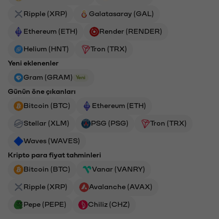
Ripple (XRP)
Galatasaray (GAL)
Ethereum (ETH)
Render (RENDER)
Helium (HNT)
Tron (TRX)
Yeni eklenenler
Gram (GRAM)
Yeni
Günün öne çıkanları
Bitcoin (BTC)
Ethereum (ETH)
Stellar (XLM)
PSG (PSG)
Tron (TRX)
Waves (WAVES)
Kripto para fiyat tahminleri
Bitcoin (BTC)
Vanar (VANRY)
Ripple (XRP)
Avalanche (AVAX)
Pepe (PEPE)
Chiliz (CHZ)