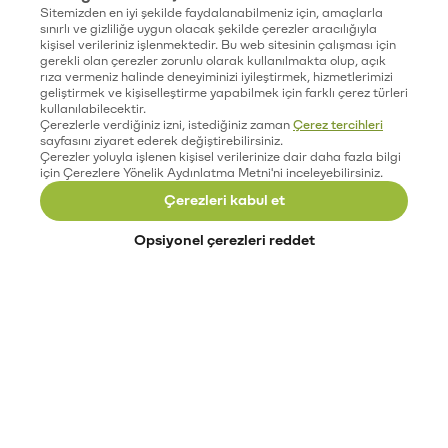
Sitemizden en iyi şekilde faydalanabilmeniz için, amaçlarla
sınırlı ve gizliliğe uygun olacak şekilde çerezler aracılığıyla
kişisel verileriniz işlenmektedir. Bu web sitesinin çalışması için
gerekli olan çerezler zorunlu olarak kullanılmakta olup, açık
rıza vermeniz halinde deneyiminizi iyileştirmek, hizmetlerimizi
geliştirmek ve kişiselleştirme yapabilmek için farklı çerez türleri
kullanılabilecektir.
Çerezlerle verdiğiniz izni, istediğiniz zaman
Çerez tercihleri
sayfasını ziyaret ederek değiştirebilirsiniz.
Çerezler yoluyla işlenen kişisel verilerinize dair daha fazla bilgi
için Çerezlere Yönelik Aydınlatma Metni'ni inceleyebilirsiniz.
Çerezleri kabul et
Opsiyonel çerezleri reddet
Paribu’yu keşfet
Eğitimler
Etkinlikler