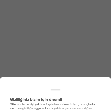
Gizliliğiniz bizim için önemli
Sitemizden en iyi şekilde faydalanabilmeniz için, amaçlarla
sınırlı ve gizliliğe uygun olacak şekilde çerezler aracılığıyla