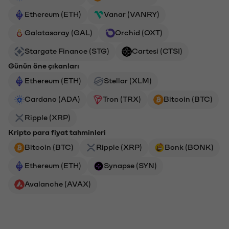
Ethereum (ETH)
Vanar (VANRY)
Galatasaray (GAL)
Orchid (OXT)
Stargate Finance (STG)
Cartesi (CTSI)
Günün öne çıkanları
Ethereum (ETH)
Stellar (XLM)
Cardano (ADA)
Tron (TRX)
Bitcoin (BTC)
Ripple (XRP)
Kripto para fiyat tahminleri
Bitcoin (BTC)
Ripple (XRP)
Bonk (BONK)
Ethereum (ETH)
Synapse (SYN)
Avalanche (AVAX)