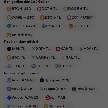
Son gezilen dönüştürücüler
BTC → USD
DOT → TL
DOGE → TL
DOGE → BTC
BTC → TL
DOT → USDT
USDT → AVAX
ENA → TL
SHIB → TL
SHIB → BTC
Popüler işlem çiftleri
SYN/TL
XRP/TL
XAI/TL
ADA/TL
BTC/TL
VANRY/TL
GAL/TL
ETH/TL
OXT/TL
STG/TL
Popüler kripto paralar
Ankr (ANKR)
Synapse (SYN)
Aave (AAVE)
Ripple (XRP)
PSG (PSG)
Waves (WAVES)
Xai (XAI)
Cardano (ADA)
Bitcoin (BTC)