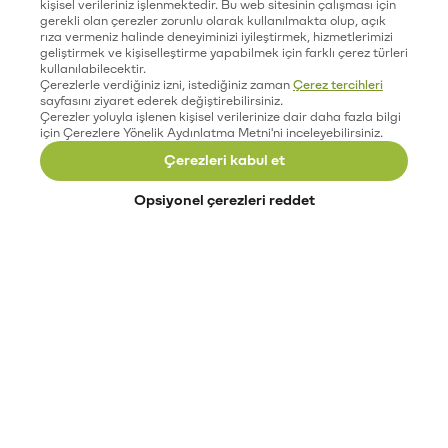
kişisel verileriniz işlenmektedir. Bu web sitesinin çalışması için
gerekli olan çerezler zorunlu olarak kullanılmakta olup, açık
rıza vermeniz halinde deneyiminizi iyileştirmek, hizmetlerimizi
geliştirmek ve kişiselleştirme yapabilmek için farklı çerez türleri
kullanılabilecektir.
Çerezlerle verdiğiniz izni, istediğiniz zaman
Çerez tercihleri
sayfasını ziyaret ederek değiştirebilirsiniz.
Çerezler yoluyla işlenen kişisel verilerinize dair daha fazla bilgi
için Çerezlere Yönelik Aydınlatma Metni'ni inceleyebilirsiniz.
Çerezleri kabul et
Opsiyonel çerezleri reddet
Paribu’yu keşfet
Eğitimler
Etkinlikler
Açık pozisyonlar
Paribu sistem durumu
API dokümantasyonu