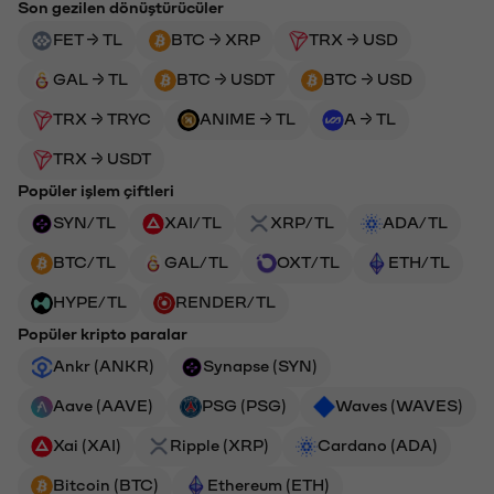
Son gezilen dönüştürücüler
FET → TL
BTC → XRP
TRX → USD
GAL → TL
BTC → USDT
BTC → USD
TRX → TRYC
ANIME → TL
A → TL
TRX → USDT
Popüler işlem çiftleri
SYN/TL
XAI/TL
XRP/TL
ADA/TL
BTC/TL
GAL/TL
OXT/TL
ETH/TL
HYPE/TL
RENDER/TL
Popüler kripto paralar
Ankr (ANKR)
Synapse (SYN)
Aave (AAVE)
PSG (PSG)
Waves (WAVES)
Xai (XAI)
Ripple (XRP)
Cardano (ADA)
Bitcoin (BTC)
Ethereum (ETH)