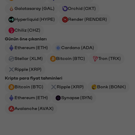
Galatasaray (GAL)
Orchid (OXT)
Hyperliquid (HYPE)
Render (RENDER)
Chiliz (CHZ)
Günün öne çıkanları
Ethereum (ETH)
Cardano (ADA)
Stellar (XLM)
Bitcoin (BTC)
Tron (TRX)
Ripple (XRP)
Kripto para fiyat tahminleri
Bitcoin (BTC)
Ripple (XRP)
Bonk (BONK)
Ethereum (ETH)
Synapse (SYN)
Avalanche (AVAX)