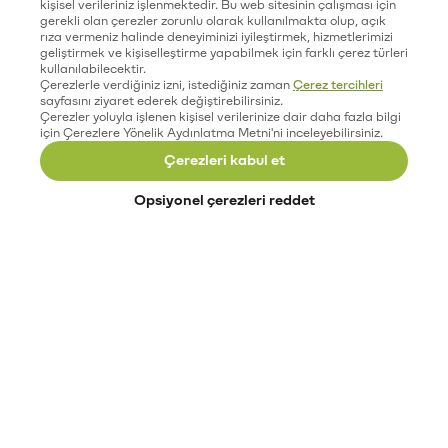
kişisel verileriniz işlenmektedir. Bu web sitesinin çalışması için
gerekli olan çerezler zorunlu olarak kullanılmakta olup, açık
rıza vermeniz halinde deneyiminizi iyileştirmek, hizmetlerimizi
geliştirmek ve kişiselleştirme yapabilmek için farklı çerez türleri
kullanılabilecektir.
Çerezlerle verdiğiniz izni, istediğiniz zaman
Çerez tercihleri
sayfasını ziyaret ederek değiştirebilirsiniz.
Çerezler yoluyla işlenen kişisel verilerinize dair daha fazla bilgi
için Çerezlere Yönelik Aydınlatma Metni'ni inceleyebilirsiniz.
Çerezleri kabul et
Opsiyonel çerezleri reddet
Paribu’yu keşfet
Eğitimler
Etkinlikler
Açık pozisyonlar
Paribu sistem durumu
API dokümantasyonu