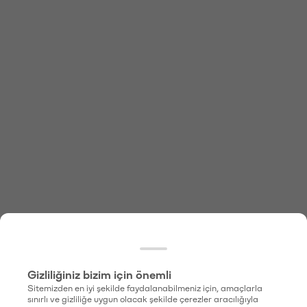
Gizliliğiniz bizim için önemli
Sitemizden en iyi şekilde faydalanabilmeniz için, amaçlarla
sınırlı ve gizliliğe uygun olacak şekilde çerezler aracılığıyla