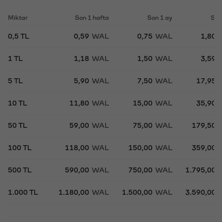
Miktar
Son 1 hafta
Son 1 ay
Son
0,5 TL
0,59
WAL
0,75
WAL
1,80
1 TL
1,18
WAL
1,50
WAL
3,59
5 TL
5,90
WAL
7,50
WAL
17,95
10 TL
11,80
WAL
15,00
WAL
35,90
50 TL
59,00
WAL
75,00
WAL
179,50
100 TL
118,00
WAL
150,00
WAL
359,00
500 TL
590,00
WAL
750,00
WAL
1.795,00
1.000 TL
1.180,00
WAL
1.500,00
WAL
3.590,00