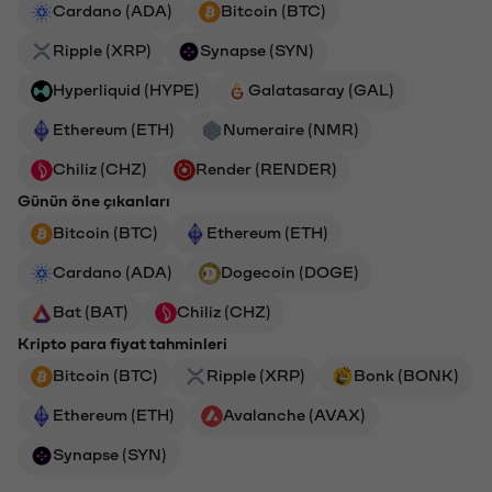
Cardano (ADA)
Bitcoin (BTC)
Ripple (XRP)
Synapse (SYN)
Hyperliquid (HYPE)
Galatasaray (GAL)
Ethereum (ETH)
Numeraire (NMR)
Chiliz (CHZ)
Render (RENDER)
Günün öne çıkanları
Bitcoin (BTC)
Ethereum (ETH)
Cardano (ADA)
Dogecoin (DOGE)
Bat (BAT)
Chiliz (CHZ)
Kripto para fiyat tahminleri
Bitcoin (BTC)
Ripple (XRP)
Bonk (BONK)
Ethereum (ETH)
Avalanche (AVAX)
Synapse (SYN)