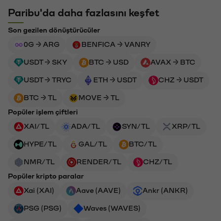
Paribu'da daha fazlasını keşfet
Son gezilen dönüştürücüler
0G → ARG
BENFICA → VANRY
USDT → SKY
BTC → USD
AVAX → BTC
USDT → TRYC
ETH → USDT
CHZ → USDT
BTC → TL
MOVE → TL
Popüler işlem çiftleri
XAI/TL
ADA/TL
SYN/TL
XRP/TL
HYPE/TL
GAL/TL
BTC/TL
NMR/TL
RENDER/TL
CHZ/TL
Popüler kripto paralar
Xai (XAI)
Aave (AAVE)
Ankr (ANKR)
PSG (PSG)
Waves (WAVES)