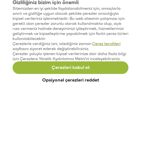
Gizliliğiniz bizim için önemli
Sitemizden en iyi şekilde faydalanabilmeniz için, amaçlarla
sınırlı ve gizliliğe uygun olacak şekilde çerezler aracılığıyla
kişisel verileriniz işlenmektedir. Bu web sitesinin çalışması için
gerekli olan çerezler zorunlu olarak kullanılmakta olup, açık
rıza vermeniz halinde deneyiminizi iyileştirmek, hizmetlerimizi
geliştirmek ve kişiselleştirme yapabilmek için farklı çerez türleri
kullanılabilecektir.
Çerezlerle verdiğiniz izni, istediğiniz zaman
Çerez tercihleri
sayfasını ziyaret ederek değiştirebilirsiniz.
Çerezler yoluyla işlenen kişisel verilerinize dair daha fazla bilgi
için Çerezlere Yönelik Aydınlatma Metni'ni inceleyebilirsiniz.
Çerezleri kabul et
Opsiyonel çerezleri reddet
Paribu’yu keşfet
Eğitimler
Etkinlikler