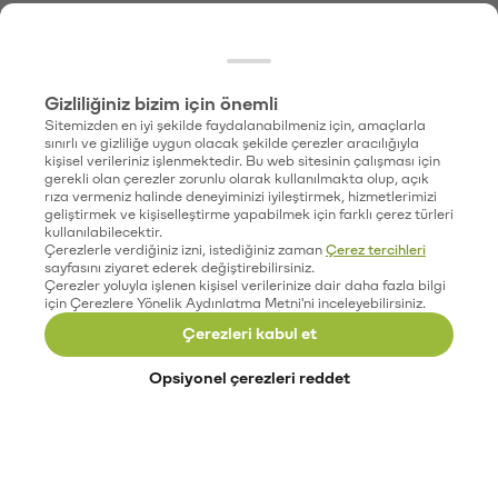
Gizliliğiniz bizim için önemli
Sitemizden en iyi şekilde faydalanabilmeniz için, amaçlarla
sınırlı ve gizliliğe uygun olacak şekilde çerezler aracılığıyla
kişisel verileriniz işlenmektedir. Bu web sitesinin çalışması için
gerekli olan çerezler zorunlu olarak kullanılmakta olup, açık
rıza vermeniz halinde deneyiminizi iyileştirmek, hizmetlerimizi
geliştirmek ve kişiselleştirme yapabilmek için farklı çerez türleri
kullanılabilecektir.
Çerezlerle verdiğiniz izni, istediğiniz zaman
Çerez tercihleri
sayfasını ziyaret ederek değiştirebilirsiniz.
Çerezler yoluyla işlenen kişisel verilerinize dair daha fazla bilgi
için Çerezlere Yönelik Aydınlatma Metni'ni inceleyebilirsiniz.
Çerezleri kabul et
Opsiyonel çerezleri reddet