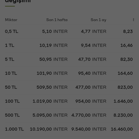
Miktar
Son 1 hafta
Son 1 ay
Son
0,5 TL
5,10
INTER
4,77
INTER
8,23
I
1 TL
10,19
INTER
9,54
INTER
16,46
I
5 TL
50,95
INTER
47,70
INTER
82,30
I
10 TL
101,90
INTER
95,40
INTER
164,60
I
50 TL
509,50
INTER
477,00
INTER
823,00
I
100 TL
1.019,00
INTER
954,00
INTER
1.646,00
I
500 TL
5.095,00
INTER
4.770,00
INTER
8.230,00
I
1.000 TL
10.190,00
INTER
9.540,00
INTER
16.460,00
I