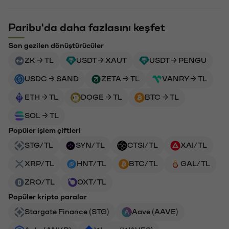
Paribu'da daha fazlasını keşfet
Son gezilen dönüştürücüler
ZK → TL
USDT → XAUT
USDT → PENGU
USDC → SAND
ZETA → TL
VANRY → TL
ETH → TL
DOGE → TL
BTC → TL
SOL → TL
Popüler işlem çiftleri
STG/TL
SYN/TL
CTSI/TL
XAI/TL
XRP/TL
HNT/TL
BTC/TL
GAL/TL
ZRO/TL
OXT/TL
Popüler kripto paralar
Stargate Finance (STG)
Aave (AAVE)