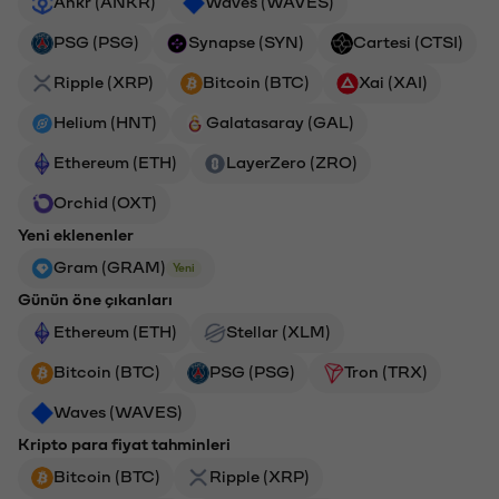
Ankr (ANKR)
Waves (WAVES)
PSG (PSG)
Synapse (SYN)
Cartesi (CTSI)
Ripple (XRP)
Bitcoin (BTC)
Xai (XAI)
Helium (HNT)
Galatasaray (GAL)
Ethereum (ETH)
LayerZero (ZRO)
Orchid (OXT)
Yeni eklenenler
Gram (GRAM)
Yeni
Günün öne çıkanları
Ethereum (ETH)
Stellar (XLM)
Bitcoin (BTC)
PSG (PSG)
Tron (TRX)
Waves (WAVES)
Kripto para fiyat tahminleri
Bitcoin (BTC)
Ripple (XRP)