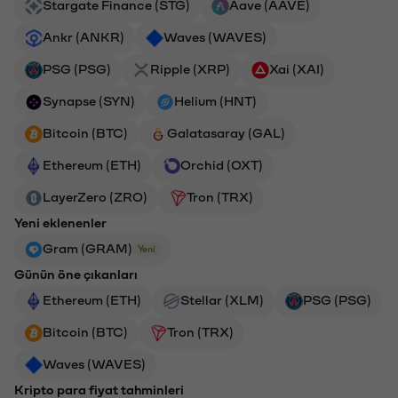
Stargate Finance (STG)
Aave (AAVE)
Ankr (ANKR)
Waves (WAVES)
PSG (PSG)
Ripple (XRP)
Xai (XAI)
Synapse (SYN)
Helium (HNT)
Bitcoin (BTC)
Galatasaray (GAL)
Ethereum (ETH)
Orchid (OXT)
LayerZero (ZRO)
Tron (TRX)
Yeni eklenenler
Gram (GRAM)
Yeni
Günün öne çıkanları
Ethereum (ETH)
Stellar (XLM)
PSG (PSG)
Bitcoin (BTC)
Tron (TRX)
Waves (WAVES)
Kripto para fiyat tahminleri