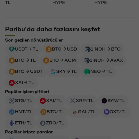
TL
HYPE
HYPE
Paribu'da daha fazlasını keşfet
Son gezilen dönüştürücüler
USDT → TL
BTC → USD
1INCH → BTC
BTC → TL
BTC → ACM
1INCH → AVAX
BTC → USDT
SKY → TL
NEO → TL
XAI → TL
Popüler işlem çiftleri
STG/TL
XAI/TL
XRP/TL
SYN/TL
HNT/TL
BTC/TL
GAL/TL
OXT/TL
ETH/TL
ZRO/TL
Popüler kripto paralar