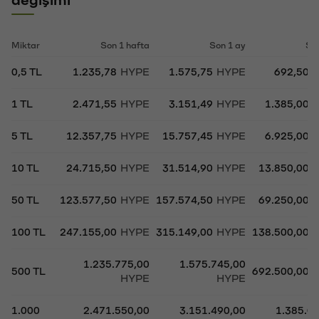
Miktar
Son 1 hafta
Son 1 ay
So
0,5 TL
1.235,78
HYPE
1.575,75
HYPE
692,50
1 TL
2.471,55
HYPE
3.151,49
HYPE
1.385,00
5 TL
12.357,75
HYPE
15.757,45
HYPE
6.925,00
10 TL
24.715,50
HYPE
31.514,90
HYPE
13.850,00
50 TL
123.577,50
HYPE
157.574,50
HYPE
69.250,00
100 TL
247.155,00
HYPE
315.149,00
HYPE
138.500,00
1.235.775,00
1.575.745,00
500 TL
692.500,00
HYPE
HYPE
1.000
2.471.550,00
3.151.490,00
1.385.0