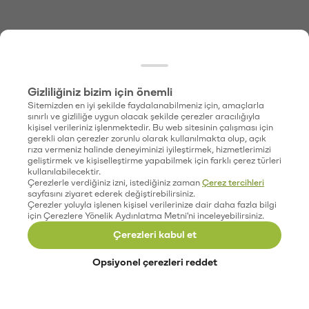
Gizliliğiniz bizim için önemli
Sitemizden en iyi şekilde faydalanabilmeniz için, amaçlarla
sınırlı ve gizliliğe uygun olacak şekilde çerezler aracılığıyla
kişisel verileriniz işlenmektedir. Bu web sitesinin çalışması için
gerekli olan çerezler zorunlu olarak kullanılmakta olup, açık
rıza vermeniz halinde deneyiminizi iyileştirmek, hizmetlerimizi
geliştirmek ve kişiselleştirme yapabilmek için farklı çerez türleri
kullanılabilecektir.
Çerezlerle verdiğiniz izni, istediğiniz zaman
Çerez tercihleri
sayfasını ziyaret ederek değiştirebilirsiniz.
Çerezler yoluyla işlenen kişisel verilerinize dair daha fazla bilgi
için Çerezlere Yönelik Aydınlatma Metni'ni inceleyebilirsiniz.
Çerezleri kabul et
Opsiyonel çerezleri reddet