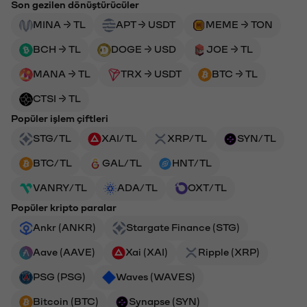
Son gezilen dönüştürücüler
MINA → TL
APT → USDT
MEME → TON
BCH → TL
DOGE → USD
JOE → TL
MANA → TL
TRX → USDT
BTC → TL
CTSI → TL
Popüler işlem çiftleri
STG/TL
XAI/TL
XRP/TL
SYN/TL
BTC/TL
GAL/TL
HNT/TL
VANRY/TL
ADA/TL
OXT/TL
Popüler kripto paralar
Ankr (ANKR)
Stargate Finance (STG)
Aave (AAVE)
Xai (XAI)
Ripple (XRP)
PSG (PSG)
Waves (WAVES)
Bitcoin (BTC)
Synapse (SYN)