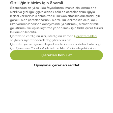
Gizliliğiniz bizim için önemli
Sitemizden en iyi şekilde faydalanabilmeniz için, amaçlarla
sınırlı ve gizliliğe uygun olacak şekilde çerezler aracılığıyla
kişisel verileriniz işlenmektedir. Bu web sitesinin çalışması için
gerekli olan çerezler zorunlu olarak kullanılmakta olup, açık
rıza vermeniz halinde deneyiminizi iyileştirmek, hizmetlerimizi
geliştirmek ve kişiselleştirme yapabilmek için farklı çerez türleri
kullanılabilecektir.
Çerezlerle verdiğiniz izni, istediğiniz zaman
Çerez tercihleri
sayfasını ziyaret ederek değiştirebilirsiniz.
Çerezler yoluyla işlenen kişisel verilerinize dair daha fazla bilgi
için Çerezlere Yönelik Aydınlatma Metni'ni inceleyebilirsiniz.
Çerezleri kabul et
Opsiyonel çerezleri reddet
Paribu’yu keşfet
Eğitimler
Etkinlikler