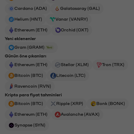
Cardano (ADA)
Galatasaray (GAL)
Helium (HNT)
Vanar (VANRY)
Ethereum (ETH)
Orchid (OXT)
Yeni eklenenler
Gram (GRAM)
Yeni
Günün öne çıkanları
Ethereum (ETH)
Stellar (XLM)
Tron (TRX)
Bitcoin (BTC)
Litecoin (LTC)
Ravencoin (RVN)
Kripto para fiyat tahminleri
Bitcoin (BTC)
Ripple (XRP)
Bonk (BONK)
Ethereum (ETH)
Avalanche (AVAX)
Synapse (SYN)