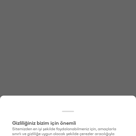
Gizliliğiniz bizim için önemli
Sitemizden en iyi şekilde faydalanabilmeniz için, amaçlarla
sınırlı ve gizliliğe uygun olacak şekilde çerezler aracılığıyla