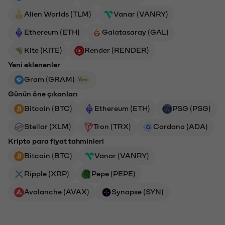
Alien Worlds (TLM)
Vanar (VANRY)
Ethereum (ETH)
Galatasaray (GAL)
Kite (KITE)
Render (RENDER)
Yeni eklenenler
Gram (GRAM)
Yeni
Günün öne çıkanları
Bitcoin (BTC)
Ethereum (ETH)
PSG (PSG)
Stellar (XLM)
Tron (TRX)
Cardano (ADA)
Kripto para fiyat tahminleri
Bitcoin (BTC)
Vanar (VANRY)
Ripple (XRP)
Pepe (PEPE)
Avalanche (AVAX)
Synapse (SYN)