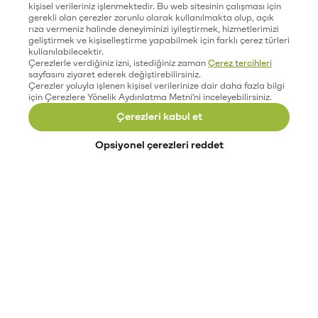
kişisel verileriniz işlenmektedir. Bu web sitesinin çalışması için
gerekli olan çerezler zorunlu olarak kullanılmakta olup, açık
rıza vermeniz halinde deneyiminizi iyileştirmek, hizmetlerimizi
geliştirmek ve kişiselleştirme yapabilmek için farklı çerez türleri
kullanılabilecektir.
Çerezlerle verdiğiniz izni, istediğiniz zaman
Çerez tercihleri
sayfasını ziyaret ederek değiştirebilirsiniz.
Çerezler yoluyla işlenen kişisel verilerinize dair daha fazla bilgi
için Çerezlere Yönelik Aydınlatma Metni'ni inceleyebilirsiniz.
Çerezleri kabul et
Opsiyonel çerezleri reddet
Paribu’yu keşfet
Eğitimler
Etkinlikler
Açık pozisyonlar
Paribu sistem durumu