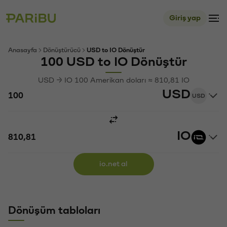
Giriş yap
Anasayfa
Dönüştürücü
USD to IO Dönüştür
100 USD to IO Dönüştür
USD → IO 100 Amerikan doları ≈ 810,81 IO
USD
USD
IO
io.net al
Dönüşüm tabloları