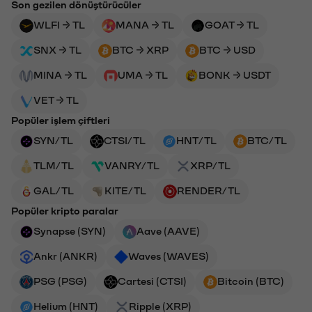
Son gezilen dönüştürücüler
WLFI → TL
MANA → TL
GOAT → TL
SNX → TL
BTC → XRP
BTC → USD
MINA → TL
UMA → TL
BONK → USDT
VET → TL
Popüler işlem çiftleri
SYN/TL
CTSI/TL
HNT/TL
BTC/TL
TLM/TL
VANRY/TL
XRP/TL
GAL/TL
KITE/TL
RENDER/TL
Popüler kripto paralar
Synapse (SYN)
Aave (AAVE)
Ankr (ANKR)
Waves (WAVES)
PSG (PSG)
Cartesi (CTSI)
Bitcoin (BTC)
Helium (HNT)
Ripple (XRP)