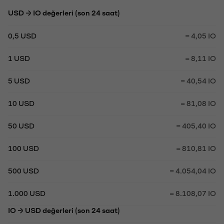
USD → IO değerleri (son 24 saat)
0,5 USD
= 4,05 IO
1 USD
= 8,11 IO
5 USD
= 40,54 IO
10 USD
= 81,08 IO
50 USD
= 405,40 IO
100 USD
= 810,81 IO
500 USD
= 4.054,04 IO
1.000 USD
= 8.108,07 IO
IO → USD değerleri (son 24 saat)