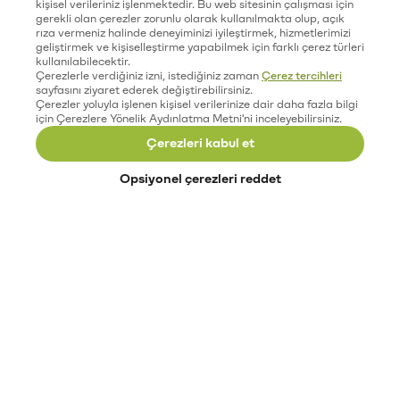
kişisel verileriniz işlenmektedir. Bu web sitesinin çalışması için
gerekli olan çerezler zorunlu olarak kullanılmakta olup, açık
rıza vermeniz halinde deneyiminizi iyileştirmek, hizmetlerimizi
geliştirmek ve kişiselleştirme yapabilmek için farklı çerez türleri
kullanılabilecektir.
Çerezlerle verdiğiniz izni, istediğiniz zaman
Çerez tercihleri
sayfasını ziyaret ederek değiştirebilirsiniz.
Çerezler yoluyla işlenen kişisel verilerinize dair daha fazla bilgi
için Çerezlere Yönelik Aydınlatma Metni'ni inceleyebilirsiniz.
Çerezleri kabul et
Opsiyonel çerezleri reddet
Paribu’yu keşfet
Eğitimler
Etkinlikler
Açık pozisyonlar
Paribu sistem durumu
API dokümantasyonu