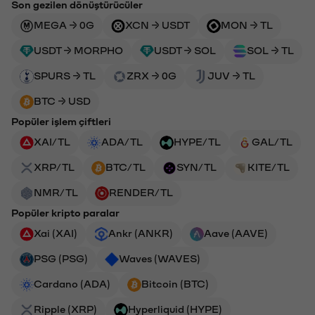
Son gezilen dönüştürücüler
MEGA → 0G
XCN → USDT
MON → TL
USDT → MORPHO
USDT → SOL
SOL → TL
SPURS → TL
ZRX → 0G
JUV → TL
BTC → USD
Popüler işlem çiftleri
XAI/TL
ADA/TL
HYPE/TL
GAL/TL
XRP/TL
BTC/TL
SYN/TL
KITE/TL
NMR/TL
RENDER/TL
Popüler kripto paralar
Xai (XAI)
Ankr (ANKR)
Aave (AAVE)
PSG (PSG)
Waves (WAVES)
Cardano (ADA)
Bitcoin (BTC)
Ripple (XRP)
Hyperliquid (HYPE)