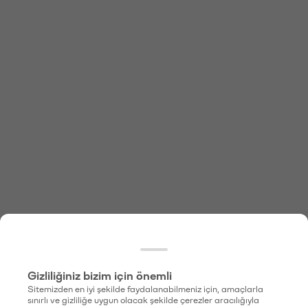
Gizliliğiniz bizim için önemli
Sitemizden en iyi şekilde faydalanabilmeniz için, amaçlarla
sınırlı ve gizliliğe uygun olacak şekilde çerezler aracılığıyla