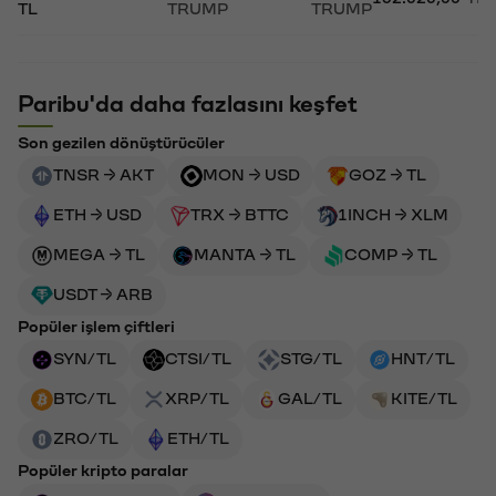
TL
TRUMP
TRUMP
Paribu'da daha fazlasını keşfet
Son gezilen dönüştürücüler
TNSR → AKT
MON → USD
GOZ → TL
ETH → USD
TRX → BTTC
1INCH → XLM
MEGA → TL
MANTA → TL
COMP → TL
USDT → ARB
Popüler işlem çiftleri
SYN/TL
CTSI/TL
STG/TL
HNT/TL
BTC/TL
XRP/TL
GAL/TL
KITE/TL
ZRO/TL
ETH/TL
Popüler kripto paralar