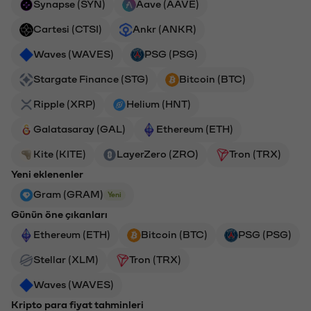
Synapse (SYN)
Aave (AAVE)
Cartesi (CTSI)
Ankr (ANKR)
Waves (WAVES)
PSG (PSG)
Stargate Finance (STG)
Bitcoin (BTC)
Ripple (XRP)
Helium (HNT)
Galatasaray (GAL)
Ethereum (ETH)
Kite (KITE)
LayerZero (ZRO)
Tron (TRX)
Yeni eklenenler
Gram (GRAM)
Yeni
Günün öne çıkanları
Ethereum (ETH)
Bitcoin (BTC)
PSG (PSG)
Stellar (XLM)
Tron (TRX)
Waves (WAVES)
Kripto para fiyat tahminleri