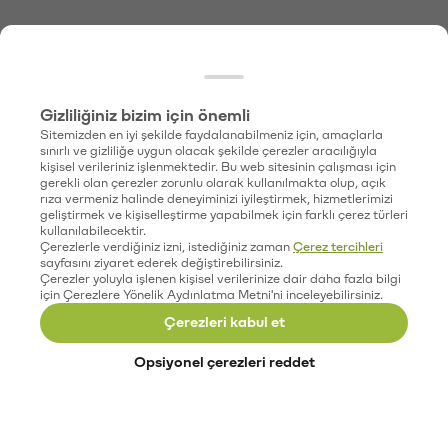
Gizliliğiniz bizim için önemli
Sitemizden en iyi şekilde faydalanabilmeniz için, amaçlarla
sınırlı ve gizliliğe uygun olacak şekilde çerezler aracılığıyla
kişisel verileriniz işlenmektedir. Bu web sitesinin çalışması için
gerekli olan çerezler zorunlu olarak kullanılmakta olup, açık
rıza vermeniz halinde deneyiminizi iyileştirmek, hizmetlerimizi
geliştirmek ve kişiselleştirme yapabilmek için farklı çerez türleri
kullanılabilecektir.
Çerezlerle verdiğiniz izni, istediğiniz zaman
Çerez tercihleri
sayfasını ziyaret ederek değiştirebilirsiniz.
Çerezler yoluyla işlenen kişisel verilerinize dair daha fazla bilgi
için Çerezlere Yönelik Aydınlatma Metni'ni inceleyebilirsiniz.
Çerezleri kabul et
Opsiyonel çerezleri reddet