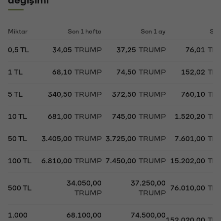
değişimi
Miktar
Son 1 hafta
Son 1 ay
Son
0,5 TL
34,05
TRUMP
37,25
TRUMP
76,01
TR
1 TL
68,10
TRUMP
74,50
TRUMP
152,02
TR
5 TL
340,50
TRUMP
372,50
TRUMP
760,10
TR
10 TL
681,00
TRUMP
745,00
TRUMP
1.520,20
TR
50 TL
3.405,00
TRUMP
3.725,00
TRUMP
7.601,00
TR
100 TL
6.810,00
TRUMP
7.450,00
TRUMP
15.202,00
TR
34.050,00
37.250,00
500 TL
76.010,00
TR
TRUMP
TRUMP
1.000
68.100,00
74.500,00
152.020,00
TR