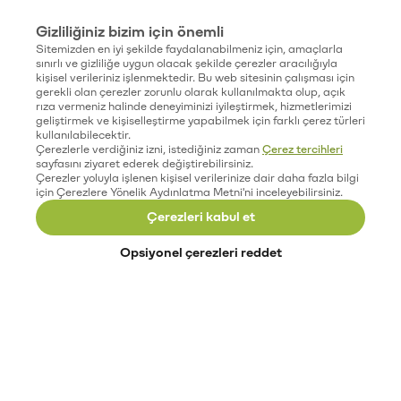
Gizliliğiniz bizim için önemli
Sitemizden en iyi şekilde faydalanabilmeniz için, amaçlarla
sınırlı ve gizliliğe uygun olacak şekilde çerezler aracılığıyla
kişisel verileriniz işlenmektedir. Bu web sitesinin çalışması için
gerekli olan çerezler zorunlu olarak kullanılmakta olup, açık
rıza vermeniz halinde deneyiminizi iyileştirmek, hizmetlerimizi
geliştirmek ve kişiselleştirme yapabilmek için farklı çerez türleri
kullanılabilecektir.
Çerezlerle verdiğiniz izni, istediğiniz zaman
Çerez tercihleri
sayfasını ziyaret ederek değiştirebilirsiniz.
Çerezler yoluyla işlenen kişisel verilerinize dair daha fazla bilgi
için Çerezlere Yönelik Aydınlatma Metni'ni inceleyebilirsiniz.
Çerezleri kabul et
Opsiyonel çerezleri reddet
Paribu’yu keşfet
Eğitimler