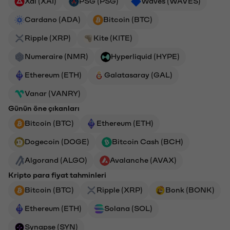
Xai (XAI)
PSG (PSG)
Waves (WAVES)
Cardano (ADA)
Bitcoin (BTC)
Ripple (XRP)
Kite (KITE)
Numeraire (NMR)
Hyperliquid (HYPE)
Ethereum (ETH)
Galatasaray (GAL)
Vanar (VANRY)
Günün öne çıkanları
Bitcoin (BTC)
Ethereum (ETH)
Dogecoin (DOGE)
Bitcoin Cash (BCH)
Algorand (ALGO)
Avalanche (AVAX)
Kripto para fiyat tahminleri
Bitcoin (BTC)
Ripple (XRP)
Bonk (BONK)
Ethereum (ETH)
Solana (SOL)
Synapse (SYN)