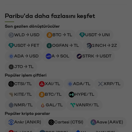
Paribu'da daha fazlasını keşfet
Son gezilen dönüştürücüler
WLD → USD
BTC → TL
USDT → UNI
USDT → FET
OGFAN → TL
1INCH → 2Z
ADA → USD
A → SOL
STRK → USDT
JTO → TL
Popüler işlem çiftleri
CTSI/TL
XAI/TL
ADA/TL
XRP/TL
KITE/TL
BTC/TL
HYPE/TL
NMR/TL
GAL/TL
VANRY/TL
Popüler kripto paralar
Ankr (ANKR)
Cartesi (CTSI)
Aave (AAVE)