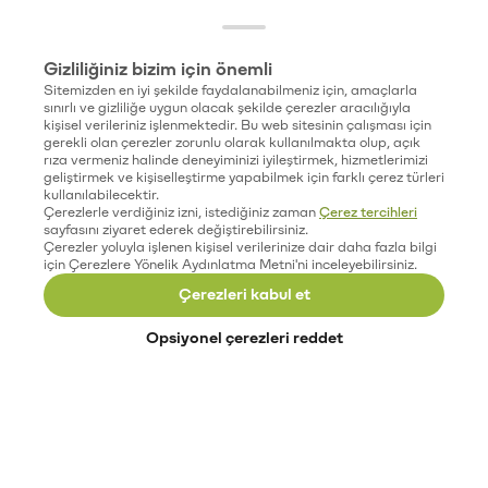
Gizliliğiniz bizim için önemli
Sitemizden en iyi şekilde faydalanabilmeniz için, amaçlarla
sınırlı ve gizliliğe uygun olacak şekilde çerezler aracılığıyla
kişisel verileriniz işlenmektedir. Bu web sitesinin çalışması için
gerekli olan çerezler zorunlu olarak kullanılmakta olup, açık
rıza vermeniz halinde deneyiminizi iyileştirmek, hizmetlerimizi
geliştirmek ve kişiselleştirme yapabilmek için farklı çerez türleri
kullanılabilecektir.
Çerezlerle verdiğiniz izni, istediğiniz zaman
Çerez tercihleri
sayfasını ziyaret ederek değiştirebilirsiniz.
Çerezler yoluyla işlenen kişisel verilerinize dair daha fazla bilgi
için Çerezlere Yönelik Aydınlatma Metni'ni inceleyebilirsiniz.
Çerezleri kabul et
Opsiyonel çerezleri reddet
Paribu’yu keşfet