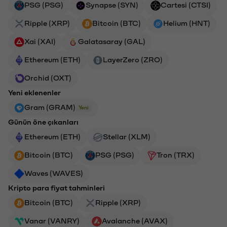
PSG (PSG)
Synapse (SYN)
Cartesi (CTSI)
Ripple (XRP)
Bitcoin (BTC)
Helium (HNT)
Xai (XAI)
Galatasaray (GAL)
Ethereum (ETH)
LayerZero (ZRO)
Orchid (OXT)
Yeni eklenenler
Gram (GRAM)
Yeni
Günün öne çıkanları
Ethereum (ETH)
Stellar (XLM)
Bitcoin (BTC)
PSG (PSG)
Tron (TRX)
Waves (WAVES)
Kripto para fiyat tahminleri
Bitcoin (BTC)
Ripple (XRP)
Vanar (VANRY)
Avalanche (AVAX)