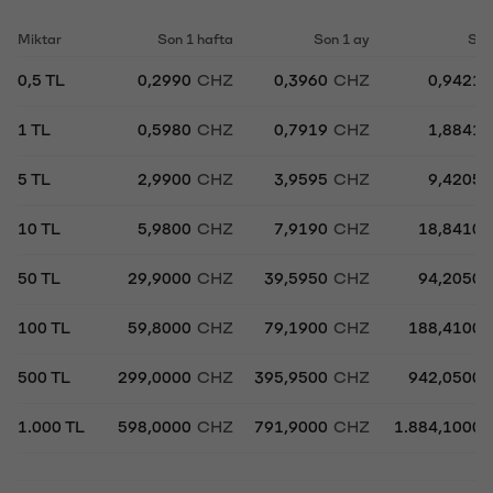
Miktar
Son 1 hafta
Son 1 ay
Son
0,5 TL
0,2990
CHZ
0,3960
CHZ
0,9421
1 TL
0,5980
CHZ
0,7919
CHZ
1,8841
5 TL
2,9900
CHZ
3,9595
CHZ
9,4205
10 TL
5,9800
CHZ
7,9190
CHZ
18,8410
50 TL
29,9000
CHZ
39,5950
CHZ
94,2050
100 TL
59,8000
CHZ
79,1900
CHZ
188,4100
500 TL
299,0000
CHZ
395,9500
CHZ
942,0500
1.000 TL
598,0000
CHZ
791,9000
CHZ
1.884,1000