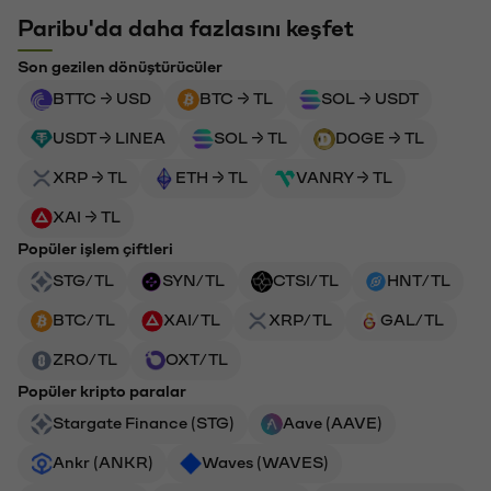
Paribu'da daha fazlasını keşfet
Son gezilen dönüştürücüler
BTTC → USD
BTC → TL
SOL → USDT
USDT → LINEA
SOL → TL
DOGE → TL
XRP → TL
ETH → TL
VANRY → TL
XAI → TL
Popüler işlem çiftleri
STG/TL
SYN/TL
CTSI/TL
HNT/TL
BTC/TL
XAI/TL
XRP/TL
GAL/TL
ZRO/TL
OXT/TL
Popüler kripto paralar
Stargate Finance (STG)
Aave (AAVE)
Ankr (ANKR)
Waves (WAVES)