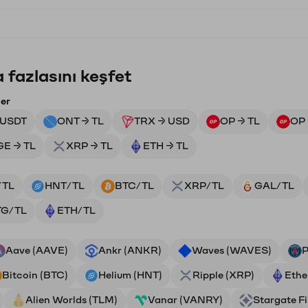
 fazlasını keşfet
ler
 USDT
ONT → TL
TRX → USD
OP → TL
OP
E → TL
XRP → TL
ETH → TL
/TL
HNT/TL
BTC/TL
XRP/TL
GAL/TL
TG/TL
ETH/TL
Aave (AAVE)
Ankr (ANKR)
Waves (WAVES)
P
Bitcoin (BTC)
Helium (HNT)
Ripple (XRP)
Ethe
Alien Worlds (TLM)
Vanar (VANRY)
Stargate F