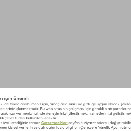
im için önemli
kilde faydalanabilmeniz için, amaçlarla sınırlı ve gizliliğe uygun olacak şekild
 verileriniz işlenmektedir. Bu web sitesinin çalışması için gerekli olan çerezler 
açık rıza vermeniz halinde deneyiminizi iyileştirmek, hizmetlerimizi geliştirmek
lı çerez türleri kullanılabilecektir.
iz izni, istediğiniz zaman
Çerez tercihleri
sayfasını ziyaret ederek değiştirebilir
enen kişisel verilerinize dair daha fazla bilgi için Çerezlere Yönelik Aydınlatma