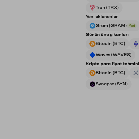
Tron (TRX)
Yeni eklenenler
Gram (GRAM)
Yeni
Günün öne çıkanları
Bitcoin (BTC)
Waves (WAVES)
Kripto para fiyat tahminl
Bitcoin (BTC)
Synapse (SYN)