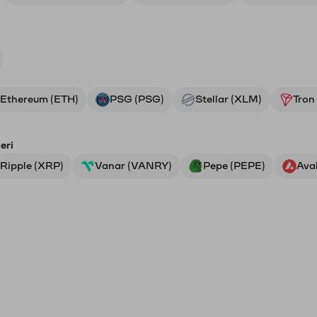
Ethereum (ETH)
PSG (PSG)
Stellar (XLM)
Tron
eri
Ripple (XRP)
Vanar (VANRY)
Pepe (PEPE)
Ava