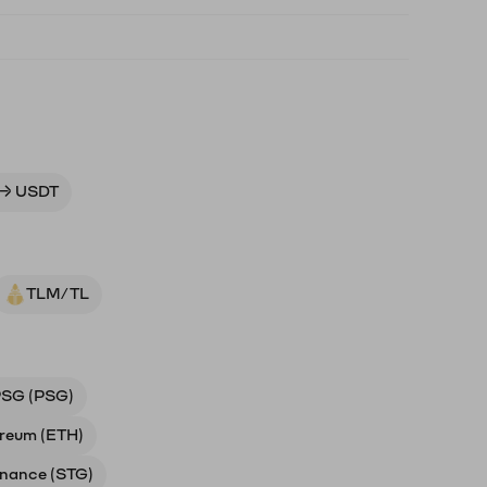
 → USDT
TLM/TL
SG (PSG)
reum (ETH)
inance (STG)