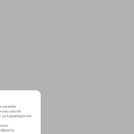
e çerezler
zorunlu olarak
 ve kişiselleştirme
siniz.
 Metni'ni