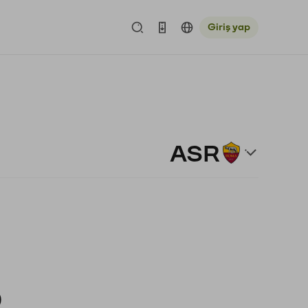
Giriş yap
ASR
)