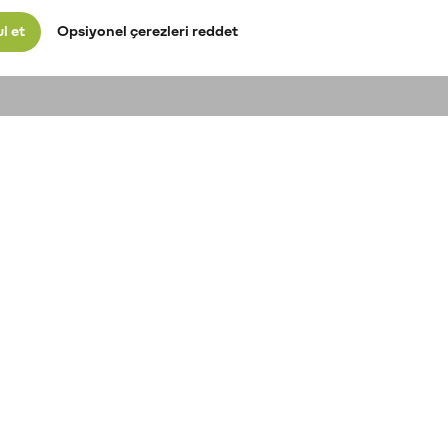
l et
Opsiyonel çerezleri reddet
Kripto para fiyatları
Geçmiş Fiyat
Y
Performansı
Bitcoin fiyatı
Ş
Ethereum fiyatı
Bitcoin Fiyat Geçmişi
XRP fiyatı
Ö
Ethereum Fiyat Geçmişi
Solana fiyatı
B
XRP Fiyat Geçmişi
Dogecoin fiyatı
K
Solana Fiyat Geçmişi
S
Dogecoin Fiyat Geçmişi
G
Kripto para fiyat
Ö
tahminleri
Kripto varlık al/sat
M