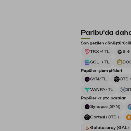
Paribu'da daha
Son gezilen dönüştürücü
TRX → TL
S →
SOL → TL
DOG
Popüler işlem çiftleri
SYN/TL
CTSI
VANRY/TL
S
Popüler kripto paralar
Synapse (SYN)
Cartesi (CTSI)
Galatasaray (GAL)