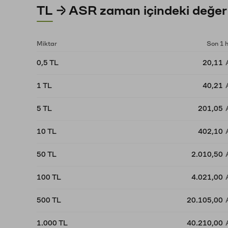
TL → ASR zaman içindeki değer
Miktar
Son 1 
0,5 TL
20,11
1 TL
40,21
5 TL
201,05
10 TL
402,10
50 TL
2.010,50
100 TL
4.021,00
500 TL
20.105,00
1.000 TL
40.210,00