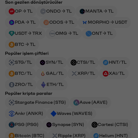
Son gezilen dönüştürücüler
OP → TL
ONDO → TL
MANTA → TL
PDA → TL
ODOS → TL
MORPHO → USDT
USDT → TRX
OMG → TL
ONT → TL
BTC → TL
Popüler işlem çiftleri
STG/TL
SYN/TL
CTSI/TL
HNT/TL
BTC/TL
GAL/TL
XRP/TL
XAI/TL
ZRO/TL
ETH/TL
Popüler kripto paralar
Stargate Finance (STG)
Aave (AAVE)
Ankr (ANKR)
Waves (WAVES)
PSG (PSG)
Synapse (SYN)
Cartesi (CTSI)
Bitcoin (BTC)
Ripple (XRP)
Helium (HNT)