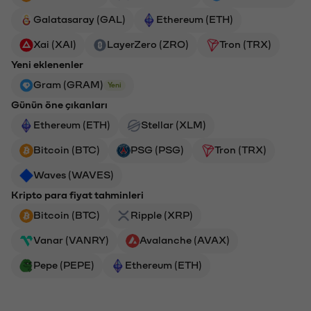
Galatasaray (GAL)
Ethereum (ETH)
Xai (XAI)
LayerZero (ZRO)
Tron (TRX)
Yeni eklenenler
Gram (GRAM)
Yeni
Günün öne çıkanları
Ethereum (ETH)
Stellar (XLM)
Bitcoin (BTC)
PSG (PSG)
Tron (TRX)
Waves (WAVES)
Kripto para fiyat tahminleri
Bitcoin (BTC)
Ripple (XRP)
Vanar (VANRY)
Avalanche (AVAX)
Pepe (PEPE)
Ethereum (ETH)