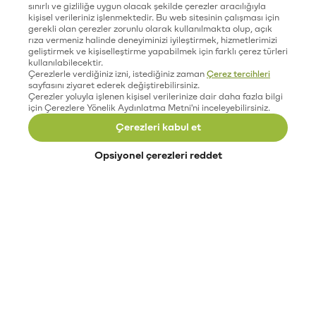
sınırlı ve gizliliğe uygun olacak şekilde çerezler aracılığıyla
kişisel verileriniz işlenmektedir. Bu web sitesinin çalışması için
gerekli olan çerezler zorunlu olarak kullanılmakta olup, açık
rıza vermeniz halinde deneyiminizi iyileştirmek, hizmetlerimizi
geliştirmek ve kişiselleştirme yapabilmek için farklı çerez türleri
kullanılabilecektir.
Çerezlerle verdiğiniz izni, istediğiniz zaman
Çerez tercihleri
sayfasını ziyaret ederek değiştirebilirsiniz.
Çerezler yoluyla işlenen kişisel verilerinize dair daha fazla bilgi
için Çerezlere Yönelik Aydınlatma Metni'ni inceleyebilirsiniz.
Çerezleri kabul et
Opsiyonel çerezleri reddet
Paribu’yu keşfet
Eğitimler
Etkinlikler
Açık pozisyonlar
Paribu sistem durumu