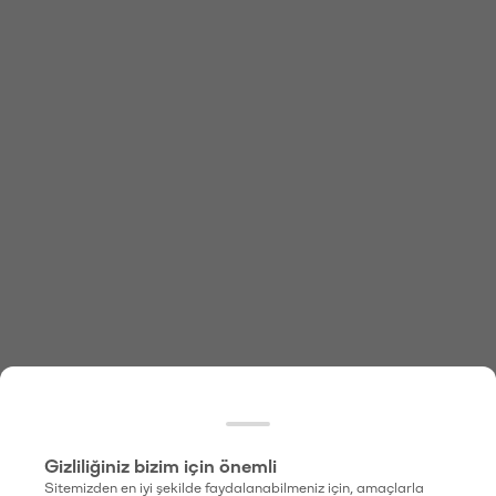
Gizliliğiniz bizim için önemli
Sitemizden en iyi şekilde faydalanabilmeniz için, amaçlarla