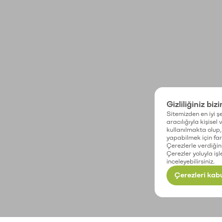
Gizliliğiniz biz
Sitemizden en iyi şe
aracılığıyla kişisel
kullanılmakta olup, 
yapabilmek için fark
Çerezlerle verdiğin
Çerezler yoluyla işl
inceleyebilirsiniz.
Çerezleri kabu