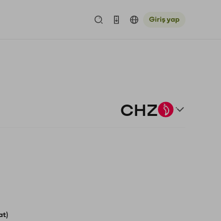
Giriş yap
CHZ
at)