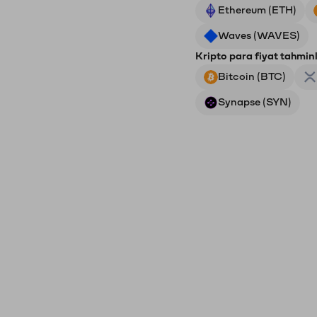
Ethereum (ETH)
Waves (WAVES)
Kripto para fiyat tahminl
Bitcoin (BTC)
Synapse (SYN)