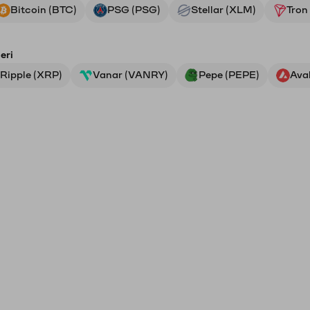
Bitcoin (BTC)
PSG (PSG)
Stellar (XLM)
Tron
eri
Ripple (XRP)
Vanar (VANRY)
Pepe (PEPE)
Ava