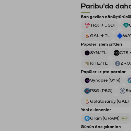
Paribu'da daha
Son gezilen dönüştürücü
TRX → USDT
GAL → TL
WAV
Popüler işlem çiftleri
SYN/TL
CTSI
KITE/TL
ZRO
Popüler kripto paralar
Synapse (SYN)
PSG (PSG)
St
Galatasaray (GAL)
Yeni eklenenler
Gram (GRAM)
Yeni
Günün öne çıkanları