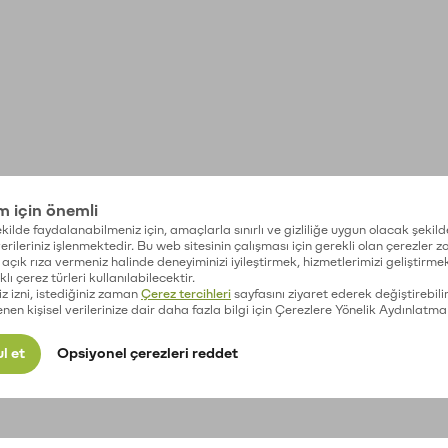
im için önemli
kilde faydalanabilmeniz için, amaçlarla sınırlı ve gizliliğe uygun olacak şekild
 verileriniz işlenmektedir. Bu web sitesinin çalışması için gerekli olan çerezler 
açık rıza vermeniz halinde deneyiminizi iyileştirmek, hizmetlerimizi geliştirmek
lı çerez türleri kullanılabilecektir.
iz izni, istediğiniz zaman
Çerez tercihleri
sayfasını ziyaret ederek değiştirebilir
enen kişisel verilerinize dair daha fazla bilgi için Çerezlere Yönelik Aydınlatma
l et
Opsiyonel çerezleri reddet