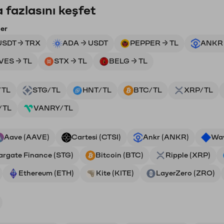
 fazlasını keşfet
ler
USDT → TRX
ADA → USDT
PEPPER → TL
ANKR 
ES → TL
STX → TL
BELG → TL
/TL
STG/TL
HNT/TL
BTC/TL
XRP/TL
/TL
VANRY/TL
Aave (AAVE)
Cartesi (CTSI)
Ankr (ANKR)
Wa
argate Finance (STG)
Bitcoin (BTC)
Ripple (XRP)
Ethereum (ETH)
Kite (KITE)
LayerZero (ZRO)