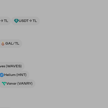
→ TL
USDT → TL
GAL/TL
ves (WAVES)
Helium (HNT)
Vanar (VANRY)