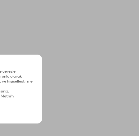
e çerezler
zorunlu olarak
 ve kişiselleştirme
siniz.
 Metni'ni