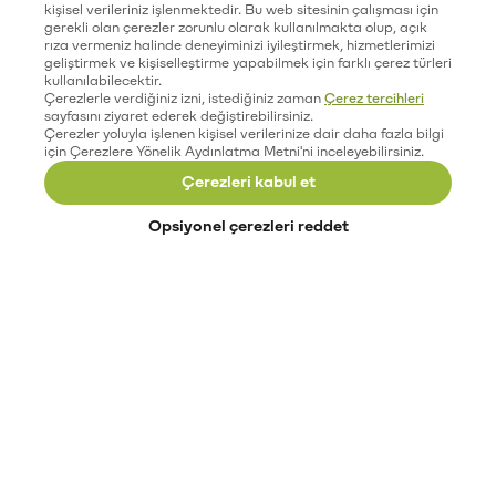
kişisel verileriniz işlenmektedir. Bu web sitesinin çalışması için
gerekli olan çerezler zorunlu olarak kullanılmakta olup, açık
rıza vermeniz halinde deneyiminizi iyileştirmek, hizmetlerimizi
geliştirmek ve kişiselleştirme yapabilmek için farklı çerez türleri
kullanılabilecektir.
Çerezlerle verdiğiniz izni, istediğiniz zaman
Çerez tercihleri
sayfasını ziyaret ederek değiştirebilirsiniz.
Çerezler yoluyla işlenen kişisel verilerinize dair daha fazla bilgi
için Çerezlere Yönelik Aydınlatma Metni'ni inceleyebilirsiniz.
Çerezleri kabul et
Opsiyonel çerezleri reddet
Paribu’yu keşfet
Eğitimler
Etkinlikler
Açık pozisyonlar
Paribu sistem durumu