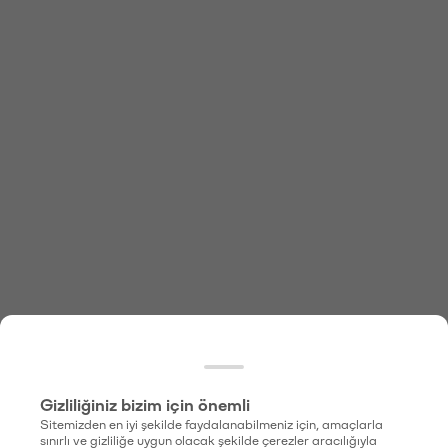
Gizliliğiniz bizim için önemli
Sitemizden en iyi şekilde faydalanabilmeniz için, amaçlarla
sınırlı ve gizliliğe uygun olacak şekilde çerezler aracılığıyla