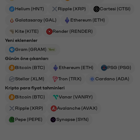
Helium (HNT)
Ripple (XRP)
Cartesi (CTSI)
Galatasaray (GAL)
Ethereum (ETH)
Kite (KITE)
Render (RENDER)
Yeni eklenenler
Gram (GRAM)
Yeni
Günün öne çıkanları
Bitcoin (BTC)
Ethereum (ETH)
PSG (PSG)
Stellar (XLM)
Tron (TRX)
Cardano (ADA)
Kripto para fiyat tahminleri
Bitcoin (BTC)
Vanar (VANRY)
Ripple (XRP)
Avalanche (AVAX)
Pepe (PEPE)
Synapse (SYN)