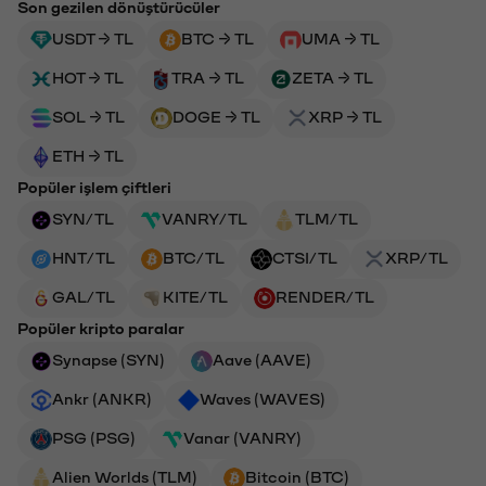
Son gezilen dönüştürücüler
USDT → TL
BTC → TL
UMA → TL
HOT → TL
TRA → TL
ZETA → TL
SOL → TL
DOGE → TL
XRP → TL
ETH → TL
Popüler işlem çiftleri
SYN/TL
VANRY/TL
TLM/TL
HNT/TL
BTC/TL
CTSI/TL
XRP/TL
GAL/TL
KITE/TL
RENDER/TL
Popüler kripto paralar
Synapse (SYN)
Aave (AAVE)
Ankr (ANKR)
Waves (WAVES)
PSG (PSG)
Vanar (VANRY)
Alien Worlds (TLM)
Bitcoin (BTC)