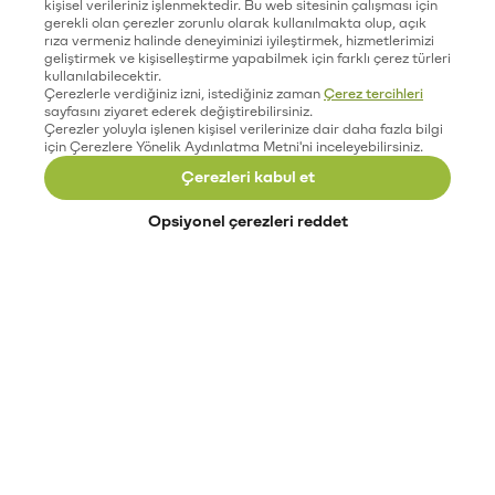
kişisel verileriniz işlenmektedir. Bu web sitesinin çalışması için
gerekli olan çerezler zorunlu olarak kullanılmakta olup, açık
rıza vermeniz halinde deneyiminizi iyileştirmek, hizmetlerimizi
geliştirmek ve kişiselleştirme yapabilmek için farklı çerez türleri
kullanılabilecektir.
Çerezlerle verdiğiniz izni, istediğiniz zaman
Çerez tercihleri
sayfasını ziyaret ederek değiştirebilirsiniz.
Çerezler yoluyla işlenen kişisel verilerinize dair daha fazla bilgi
için Çerezlere Yönelik Aydınlatma Metni'ni inceleyebilirsiniz.
Çerezleri kabul et
Opsiyonel çerezleri reddet
Paribu’yu keşfet
Eğitimler
Etkinlikler
Açık pozisyonlar
Paribu sistem durumu
API dokümantasyonu