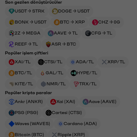
Son gezilen dönüştürücüler
USDT → STRK
DOGE → USDT
BONK → USDT
BTC → XRP
CHZ → 0G
2Z → MEGA
AAVE → TL
CFG → TL
REEF → TL
ASR → BTC
Popüler işlem çiftleri
XAI/TL
CTSI/TL
ADA/TL
XRP/TL
BTC/TL
GAL/TL
HYPE/TL
KITE/TL
NMR/TL
TRX/TL
Popüler kripto paralar
Ankr (ANKR)
Xai (XAI)
Aave (AAVE)
PSG (PSG)
Cartesi (CTSI)
Waves (WAVES)
Cardano (ADA)
Bitcoin (BTC)
Ripple (XRP)