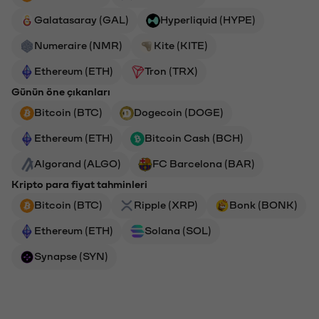
Galatasaray (GAL)
Hyperliquid (HYPE)
Numeraire (NMR)
Kite (KITE)
Ethereum (ETH)
Tron (TRX)
Günün öne çıkanları
Bitcoin (BTC)
Dogecoin (DOGE)
Ethereum (ETH)
Bitcoin Cash (BCH)
Algorand (ALGO)
FC Barcelona (BAR)
Kripto para fiyat tahminleri
Bitcoin (BTC)
Ripple (XRP)
Bonk (BONK)
Ethereum (ETH)
Solana (SOL)
Synapse (SYN)