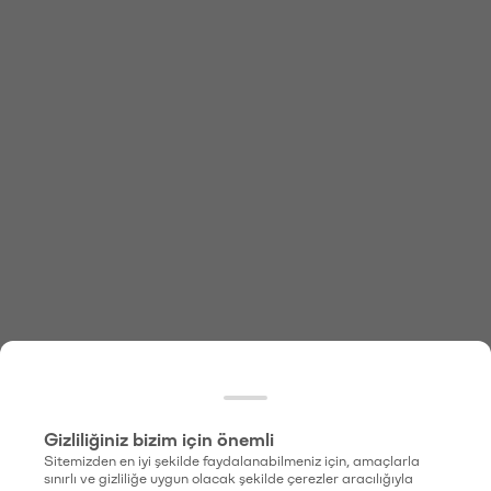
Gizliliğiniz bizim için önemli
Sitemizden en iyi şekilde faydalanabilmeniz için, amaçlarla
sınırlı ve gizliliğe uygun olacak şekilde çerezler aracılığıyla