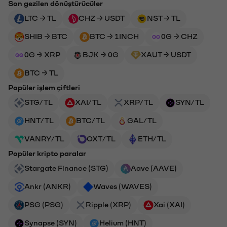
Son gezilen dönüştürücüler
LTC → TL
CHZ → USDT
NST → TL
SHIB → BTC
BTC → 1INCH
0G → CHZ
0G → XRP
BJK → 0G
XAUT → USDT
BTC → TL
Popüler işlem çiftleri
STG/TL
XAI/TL
XRP/TL
SYN/TL
HNT/TL
BTC/TL
GAL/TL
VANRY/TL
OXT/TL
ETH/TL
Popüler kripto paralar
Stargate Finance (STG)
Aave (AAVE)
Ankr (ANKR)
Waves (WAVES)
PSG (PSG)
Ripple (XRP)
Xai (XAI)
Synapse (SYN)
Helium (HNT)