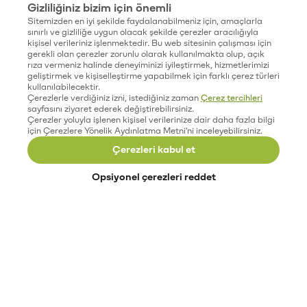
Gizliliğiniz bizim için önemli
Sitemizden en iyi şekilde faydalanabilmeniz için, amaçlarla
sınırlı ve gizliliğe uygun olacak şekilde çerezler aracılığıyla
kişisel verileriniz işlenmektedir. Bu web sitesinin çalışması için
gerekli olan çerezler zorunlu olarak kullanılmakta olup, açık
rıza vermeniz halinde deneyiminizi iyileştirmek, hizmetlerimizi
geliştirmek ve kişiselleştirme yapabilmek için farklı çerez türleri
kullanılabilecektir.
Çerezlerle verdiğiniz izni, istediğiniz zaman
Çerez tercihleri
sayfasını ziyaret ederek değiştirebilirsiniz.
Çerezler yoluyla işlenen kişisel verilerinize dair daha fazla bilgi
için Çerezlere Yönelik Aydınlatma Metni'ni inceleyebilirsiniz.
Çerezleri kabul et
Opsiyonel çerezleri reddet
Paribu’yu keşfet
Eğitimler
Etkinlikler