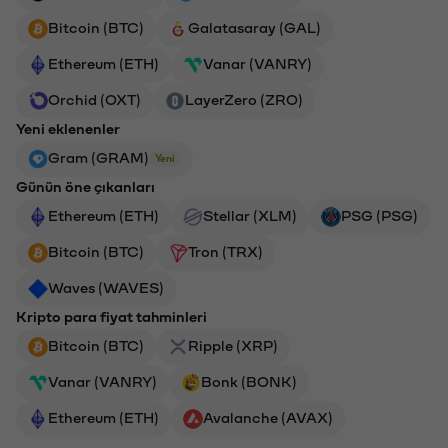
Bitcoin (BTC)
Galatasaray (GAL)
Ethereum (ETH)
Vanar (VANRY)
Orchid (OXT)
LayerZero (ZRO)
Yeni eklenenler
Gram (GRAM)
Yeni
Günün öne çıkanları
Ethereum (ETH)
Stellar (XLM)
PSG (PSG)
Bitcoin (BTC)
Tron (TRX)
Waves (WAVES)
Kripto para fiyat tahminleri
Bitcoin (BTC)
Ripple (XRP)
Vanar (VANRY)
Bonk (BONK)
Ethereum (ETH)
Avalanche (AVAX)