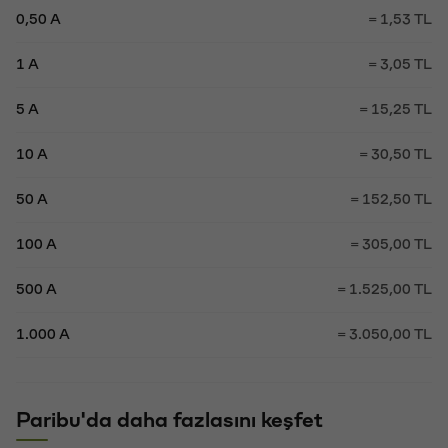
0,50 A
= 1,53 TL
1 A
= 3,05 TL
5 A
= 15,25 TL
10 A
= 30,50 TL
50 A
= 152,50 TL
100 A
= 305,00 TL
500 A
= 1.525,00 TL
1.000 A
= 3.050,00 TL
Paribu'da daha fazlasını keşfet