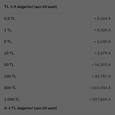
TL → A değerleri (son 24 saat)
0,5 TL
= 0,164 A
1 TL
= 0,328 A
5 TL
= 1,639 A
10 TL
= 3,279 A
50 TL
= 16,393 A
100 TL
= 32,787 A
500 TL
= 163,934 A
1.000 TL
= 327,869 A
A → TL değerleri (son 24 saat)